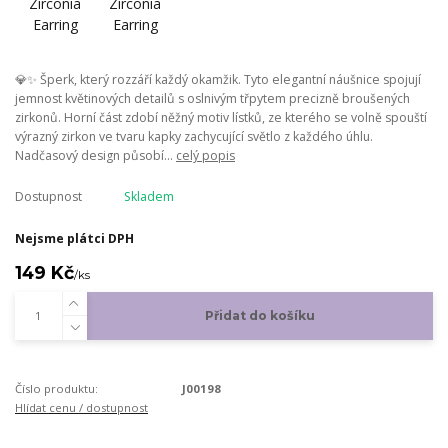
💎✨ Šperk, který rozzáří každý okamžik. Tyto elegantní náušnice spojují
jemnost květinových detailů s oslnivým třpytem precizně broušených
zirkonů. Horní část zdobí něžný motiv lístků, ze kterého se volně spouští
výrazný zirkon ve tvaru kapky zachycující světlo z každého úhlu.
Nadčasový design působí...
celý popis
Dostupnost
Skladem
Nejsme plátci DPH
149 Kč
/
ks
Přidat do košíku
Číslo produktu:
J00198
Hlídat cenu / dostupnost