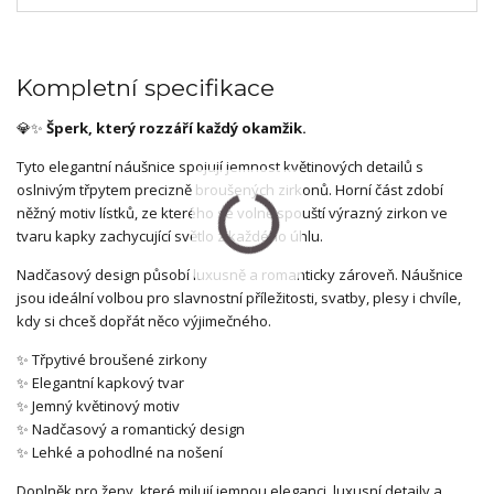
Kompletní specifikace
💎✨
Šperk, který rozzáří každý okamžik.
Tyto elegantní náušnice spojují jemnost květinových detailů s
oslnivým třpytem precizně broušených zirkonů. Horní část zdobí
něžný motiv lístků, ze kterého se volně spouští výrazný zirkon ve
tvaru kapky zachycující světlo z každého úhlu.
Nadčasový design působí luxusně a romanticky zároveň. Náušnice
jsou ideální volbou pro slavnostní příležitosti, svatby, plesy i chvíle,
kdy si chceš dopřát něco výjimečného.
✨ Třpytivé broušené zirkony
✨ Elegantní kapkový tvar
✨ Jemný květinový motiv
✨ Nadčasový a romantický design
✨ Lehké a pohodlné na nošení
Doplněk pro ženy, které milují jemnou eleganci, luxusní detaily a