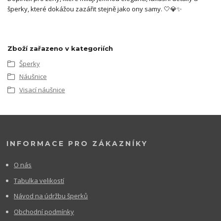
šperky, které dokážou zazářit stejně jako ony samy. 🤍💎✨
Zboží zařazeno v kategoriích
Šperky
Náušnice
Visací náušnice
INFORMACE PRO ZÁKAZNÍKY
O nás
Tabulka velikostí
Návod na údržbu šperků
Obchodní podmínky