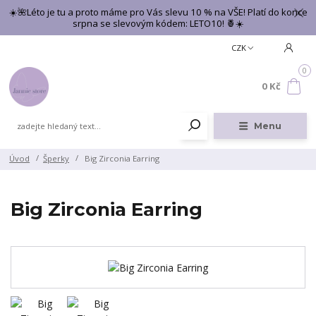
☀️🌺Léto je tu a proto máme pro Vás slevu 10 % na VŠE! Platí do konce
srpna se slevovým kódem: LETO10! 🍍☀️
CZK
0
0 Kč
Menu
Úvod
Šperky
Big Zirconia Earring
Big Zirconia Earring