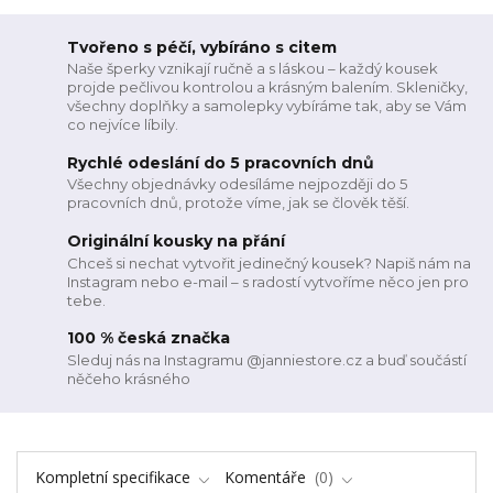
Tvořeno s péčí, vybíráno s citem
Naše šperky vznikají ručně a s láskou – každý kousek
projde pečlivou kontrolou a krásným balením. Skleničky,
všechny doplňky a samolepky vybíráme tak, aby se Vám
co nejvíce líbily.
Rychlé odeslání do 5 pracovních dnů
Všechny objednávky odesíláme nejpozději do 5
pracovních dnů, protože víme, jak se člověk těší.
Originální kousky na přání
Chceš si nechat vytvořit jedinečný kousek? Napiš nám na
Instagram nebo e-mail – s radostí vytvoříme něco jen pro
tebe.
100 % česká značka
Sleduj nás na Instagramu @janniestore.cz a buď součástí
něčeho krásného
Kompletní specifikace
Komentáře
0