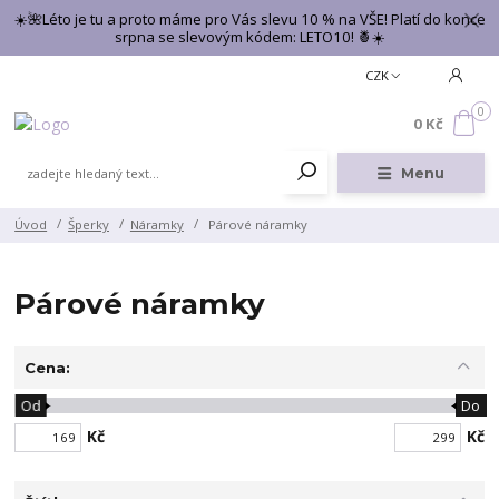
☀️🌺Léto je tu a proto máme pro Vás slevu 10 % na VŠE! Platí do konce
srpna se slevovým kódem: LETO10! 🍍☀️
CZK
0
0 Kč
Menu
Úvod
Šperky
Náramky
Párové náramky
Párové náramky
Cena:
Od
Do
Kč
Kč