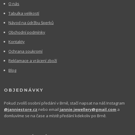
O nás
Tabulka velikostí
Návod na údržbu šperků
Obchodní podmínky
Kontakty
Ochrana soukromí
Reklamace a vrácení zboží
Blog
OBJEDNÁVKY
Pokud zvolíš osobní předání v Brně, stačí napsat na náš Instagram
@janniestore.cz
nebo email
jannie.jewellery@gmail.com
a
domluvíme se na čase a místě předání kdekoliv po Brně.