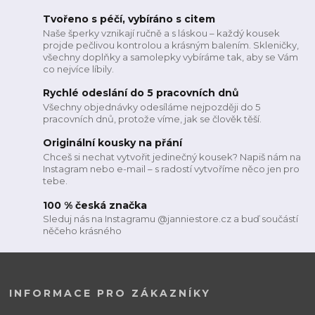
Tvořeno s péčí, vybíráno s citem
Naše šperky vznikají ručně a s láskou – každý kousek
projde pečlivou kontrolou a krásným balením. Skleničky,
všechny doplňky a samolepky vybíráme tak, aby se Vám
co nejvíce líbily.
Rychlé odeslání do 5 pracovních dnů
Všechny objednávky odesíláme nejpozději do 5
pracovních dnů, protože víme, jak se člověk těší.
Originální kousky na přání
Chceš si nechat vytvořit jedinečný kousek? Napiš nám na
Instagram nebo e-mail – s radostí vytvoříme něco jen pro
tebe.
100 % česká značka
Sleduj nás na Instagramu @janniestore.cz a buď součástí
něčeho krásného
INFORMACE PRO ZÁKAZNÍKY