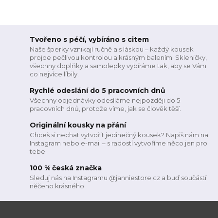
Tvořeno s péčí, vybíráno s citem
Naše šperky vznikají ručně a s láskou – každý kousek
projde pečlivou kontrolou a krásným balením. Skleničky,
všechny doplňky a samolepky vybíráme tak, aby se Vám
co nejvíce líbily.
Rychlé odeslání do 5 pracovních dnů
Všechny objednávky odesíláme nejpozději do 5
pracovních dnů, protože víme, jak se člověk těší.
Originální kousky na přání
Chceš si nechat vytvořit jedinečný kousek? Napiš nám na
Instagram nebo e-mail – s radostí vytvoříme něco jen pro
tebe.
100 % česká značka
Sleduj nás na Instagramu @janniestore.cz a buď součástí
něčeho krásného