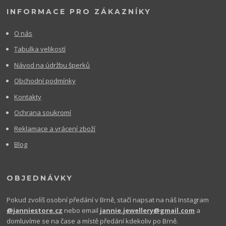
INFORMACE PRO ZÁKAZNÍKY
O nás
Tabulka velikostí
Návod na údržbu šperků
Obchodní podmínky
Kontakty
Ochrana soukromí
Reklamace a vrácení zboží
Blog
OBJEDNÁVKY
Pokud zvolíš osobní předání v Brně, stačí napsat na náš Instagram
@janniestore.cz
nebo email
jannie.jewellery@gmail.com
a
domluvíme se na čase a místě předání kdekoliv po Brně.