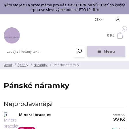
☀️🌺Léto je tu a proto máme pro Vás slevu 10 % na VŠE! Platí do konce
srpna se slevovým kódem: LETO10! 🍍☀️
CZK
0
0 Kč
Menu
Úvod
Šperky
Náramky
Pánské náramky
Pánské náramky
Nejprodávanější
Mineral bracelet
cena od
1.
99 Kč