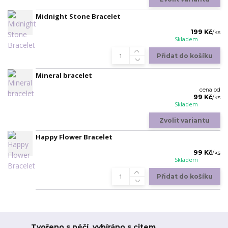
Midnight Stone Bracelet
199 Kč
/
ks
Skladem
Přidat do košíku
Mineral bracelet
cena od
99 Kč
/
ks
Skladem
Zvolit variantu
Happy Flower Bracelet
99 Kč
/
ks
Skladem
Přidat do košíku
Tvořeno s péčí, vybíráno s citem