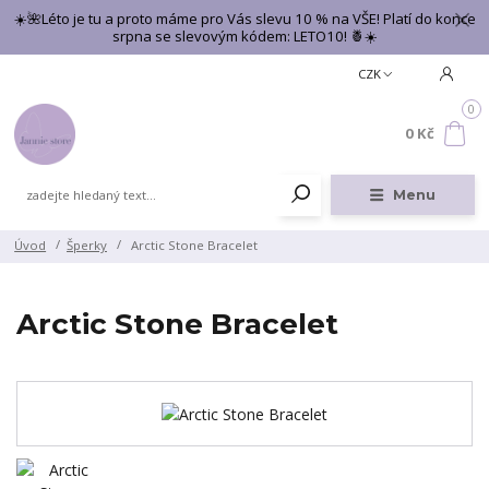
☀️🌺Léto je tu a proto máme pro Vás slevu 10 % na VŠE! Platí do konce
srpna se slevovým kódem: LETO10! 🍍☀️
CZK
0
0 Kč
Menu
Úvod
Šperky
Arctic Stone Bracelet
Arctic Stone Bracelet