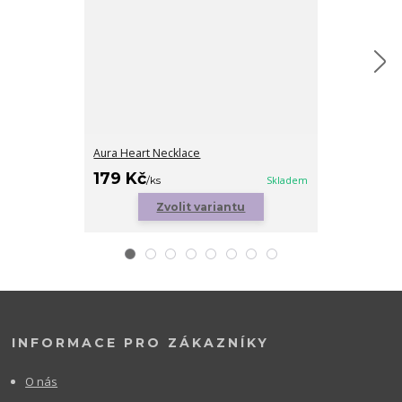
Aura Heart Necklace
Angel Bracele
199 Kč
179 Kč
/
ks
/
ks
Skladem
Zvolit variantu
INFORMACE PRO ZÁKAZNÍKY
O nás