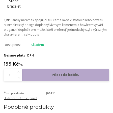
⚪🖤 Pánský náramek spojující sílu černé lávys čistotou bílého howlitu.
Minimalistický design doplněný lávovým kamenem a howlitemvytváří
elegantní doplněk pro muže, kteří preferují jednoduchý styl s výrazným
charakterem.
celý popis
Dostupnost
Skladem
Nejsme plátci DPH
199 Kč
/
ks
Přidat do košíku
Číslo produktu:
J00211
Hlídat cenu / dostupnost
Podobné produkty