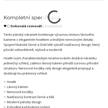
Kompletní specifikace
🖤⚪
Dokonalá rovnováha kontrastů.
Tento pánský náramek kombinuje výraznou texturu lávového
kamene s elegantním howlitem a lesklými nerezovými detaily.
Spojení hluboké černé a čisté bílé vytváří nadčasový design, který
působí sebevědomě, stylově a moderně.
Howlit svým charakteristickým mramorováním dodává náramku
jedinečný vzhled, zatímco lávový kámen přináší surovou přírodní
strukturu. Nerezové korálky celý design elegantně propojují a
dodávají mu prémiový vzhled.
✨ Howlit
✨ Lávový kámen
✨ Nerezové korálky
✨ Nadčasový kontrast černé a bílé
✨ Moderní pánský design
✨ Pohodlné každodenní nošení