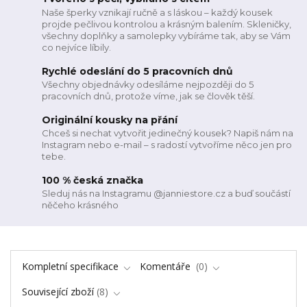
Naše šperky vznikají ručně a s láskou – každý kousek
projde pečlivou kontrolou a krásným balením. Skleničky,
všechny doplňky a samolepky vybíráme tak, aby se Vám
co nejvíce líbily.
Rychlé odeslání do 5 pracovních dnů
Všechny objednávky odesíláme nejpozději do 5
pracovních dnů, protože víme, jak se člověk těší.
Originální kousky na přání
Chceš si nechat vytvořit jedinečný kousek? Napiš nám na
Instagram nebo e-mail – s radostí vytvoříme něco jen pro
tebe.
100 % česká značka
Sleduj nás na Instagramu @janniestore.cz a buď součástí
něčeho krásného
Kompletní specifikace
Komentáře
0
Související zboží
8