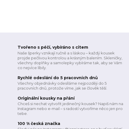
Tvořeno s péčí, vybíráno s citem
Naše šperky vznikají ručně a s láskou – každý kousek
projde pečlivou kontrolou a krásným balením. Skleničky,
všechny doplňky a samolepky vybíráme tak, aby se Vám
co nejvíce líbily.
Rychlé odeslání do 5 pracovních dnů
Všechny objednávky odesíláme nejpozději do 5
pracovních dnů, protože víme, jak se člověk těší.
Originální kousky na přání
Chceš si nechat vytvořit jedinečný kousek? Napiš nám na
Instagram nebo e-mail – s radostí vytvoříme něco jen pro
tebe.
100 % česká značka