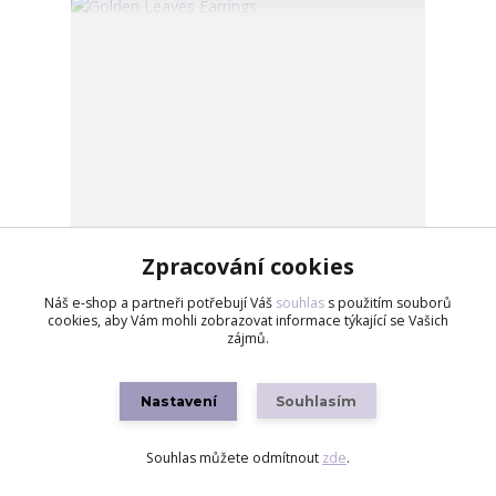
Zpracování cookies
Náš e-shop a partneři potřebují Váš
souhlas
s použitím souborů
cookies, aby Vám mohli zobrazovat informace týkající se Vašich
zájmů.
Golden Leaves Earrings
99 Kč
/
ks
Skladem
Nastavení
Souhlasím
Přidat do košíku
Souhlas můžete odmítnout
zde
.