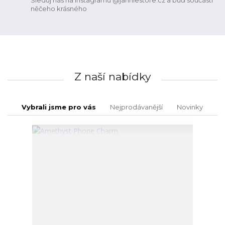
Sleduj nás na Instagramu @janniestore.cz a buď součástí
něčeho krásného
Z naší nabídky
Vybrali jsme pro vás
Nejprodávanější
Novinky