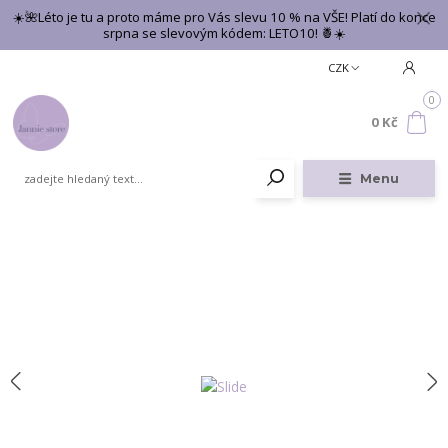
☀️🌺Léto je tu a proto máme pro Vás slevu 10 % na VŠE! Platí do konce
srpna se slevovým kódem: LETO10! 🍍☀️
CZK
0
0 Kč
Menu