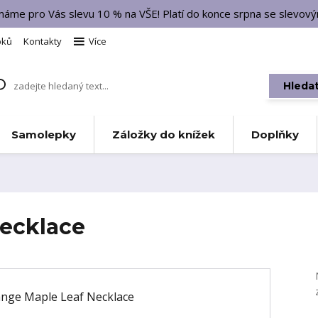
 máme pro Vás slevu 10 % na VŠE! Platí do konce srpna se slevo
bků
Kontakty
Více
Hleda
Samolepky
Záložky do knížek
Doplňky
ecklace