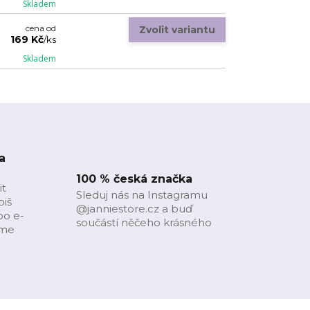
Skladem
cena od
Zvolit variantu
169 Kč
/
ks
Skladem
a
100 % česká značka
it
Sleduj nás na Instagramu
piš
@janniestore.cz a buď
bo e-
součástí něčeho krásného
íme