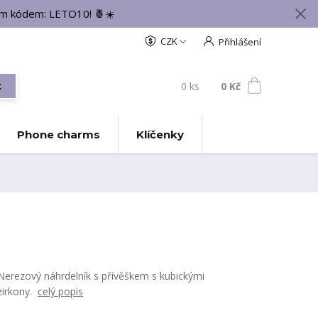
vým kódem: LETO10! 🍍☀️
CZK
Přihlášení
0
ks
za
0 Kč
t
Phone charms
Klíčenky
Nerezový náhrdelník s přívěškem s kubickými
zirkony.
celý popis