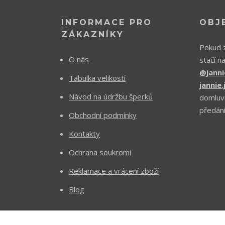
INFORMACE PRO
OBJ
ZÁKAZNÍKY
Pokud z
O nás
stačí n
@janni
Tabulka velikostí
jannie
Návod na údržbu šperků
domluv
předání
Obchodní podmínky
Kontakty
Ochrana soukromí
Reklamace a vrácení zboží
Blog