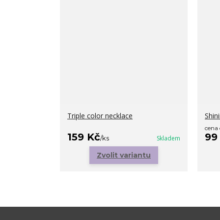
Triple color necklace
Shini
cena
159 Kč
99
/
ks
Skladem
Zvolit variantu