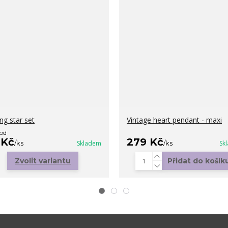
ng star set
Vintage heart pendant - maxi
 od
 Kč
279 Kč
/
ks
Skladem
/
ks
Sk
Zvolit variantu
Přidat do košík