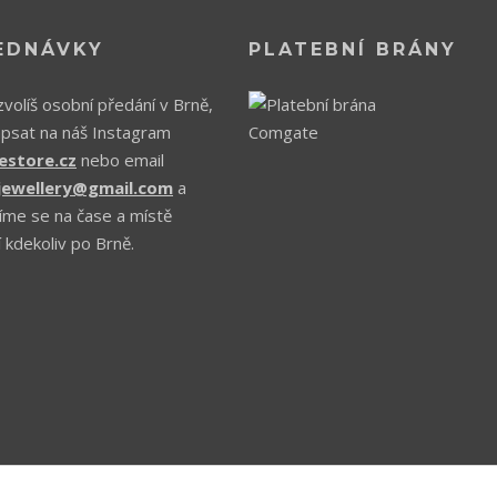
EDNÁVKY
PLATEBNÍ BRÁNY
volíš osobní předání v Brně,
apsat na náš Instagram
estore.cz
nebo email
.jewellery@gmail.com
a
íme se na čase a místě
 kdekoliv po Brně.