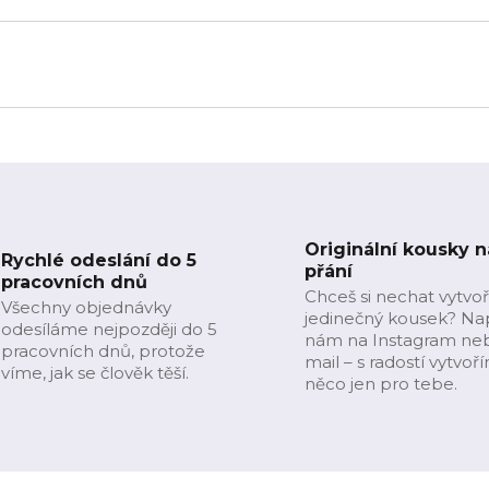
Originální kousky n
Rychlé odeslání do 5
přání
pracovních dnů
Chceš si nechat vytvoř
Všechny objednávky
jedinečný kousek? Na
odesíláme nejpozději do 5
nám na Instagram ne
pracovních dnů, protože
mail – s radostí vytvoř
víme, jak se člověk těší.
něco jen pro tebe.