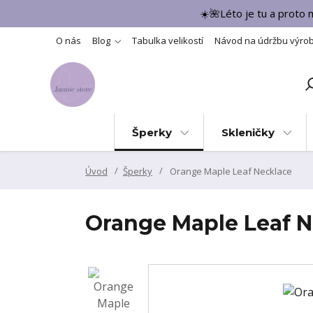
☀️🌺Léto je tu a proto
O nás
Blog
Tabulka velikostí
Návod na údržbu výro
Šperky
Skleničky
Úvod
Šperky
Orange Maple Leaf Necklace
Orange Maple Leaf N