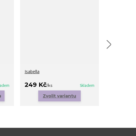
Isabella
Luna Neckla
249 Kč
399 Kč
ladem
/
ks
Skladem
/
k
u
Zvolit variantu