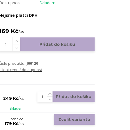
Dostupnost
Skladem
Nejsme plátci DPH
169 Kč
/
ks
Přidat do košíku
Číslo produktu:
J00120
Hlídat cenu / dostupnost
Přidat do košíku
249 Kč
/
ks
Skladem
cena od
Zvolit variantu
179 Kč
/
ks