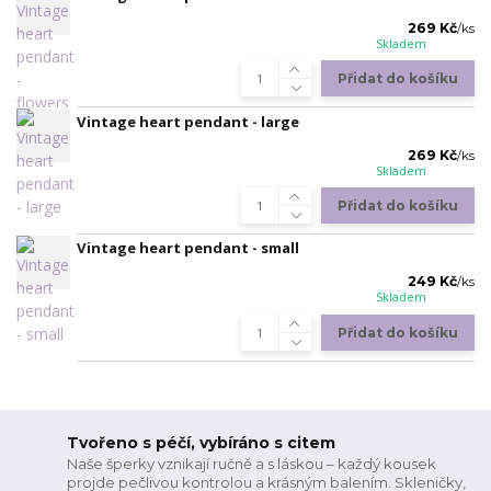
269 Kč
/
ks
Skladem
Přidat do košíku
Vintage heart pendant - large
269 Kč
/
ks
Skladem
Přidat do košíku
Vintage heart pendant - small
249 Kč
/
ks
Skladem
Přidat do košíku
Tvořeno s péčí, vybíráno s citem
Naše šperky vznikají ručně a s láskou – každý kousek
projde pečlivou kontrolou a krásným balením. Skleničky,