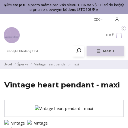
☀️🌺Léto je tu a proto máme pro Vás slevu 10 % na VŠE! Platí do konce
srpna se slevovým kódem: LETO10! 🍍☀️
CZK
0
0 Kč
Menu
Úvod
Šperky
Vintage heart pendant - maxi
Vintage heart pendant - maxi