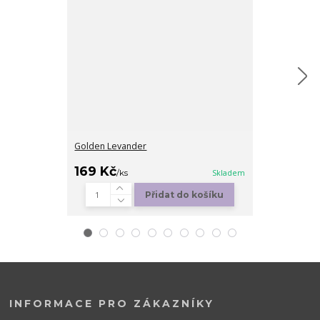
Golden Levander
Isabella
169 Kč
249 Kč
/
ks
Skladem
/
ks
Přidat do košíku
Zv
INFORMACE PRO ZÁKAZNÍKY