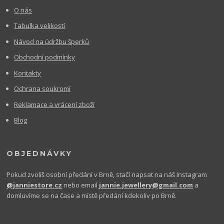
O nás
Tabulka velikostí
Návod na údržbu šperků
Obchodní podmínky
Kontakty
Ochrana soukromí
Reklamace a vrácení zboží
Blog
OBJEDNÁVKY
Pokud zvolíš osobní předání v Brně, stačí napsat na náš Instagram
@janniestore.cz
nebo email
jannie.jewellery@gmail.com
a
domluvíme se na čase a místě předání kdekoliv po Brně.