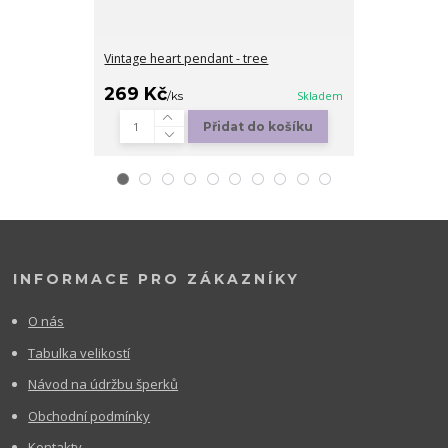
Vintage heart pendant - tree
Dreamy miner
269 Kč
179 Kč
/
ks
Skladem
/
ks
Přidat do košíku
Zv
INFORMACE PRO ZÁKAZNÍKY
O nás
Tabulka velikostí
Návod na údržbu šperků
Obchodní podmínky
Kontakty