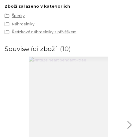
Zboží zařazeno v kategoriích
Šperky
Náhrdelníky
Řetízkové náhrdelníky s přívěškem
Související zboží
10