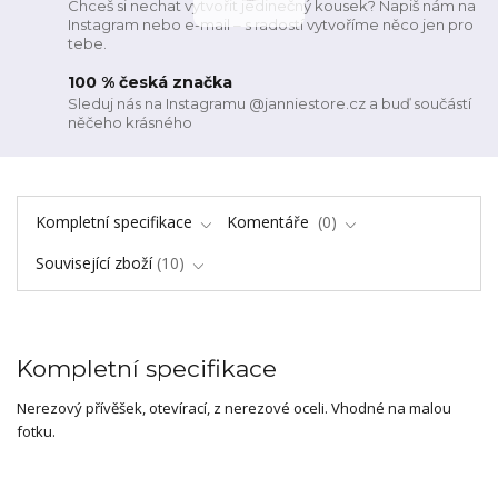
Chceš si nechat vytvořit jedinečný kousek? Napiš nám na
Instagram nebo e-mail – s radostí vytvoříme něco jen pro
tebe.
100 % česká značka
Sleduj nás na Instagramu @janniestore.cz a buď součástí
něčeho krásného
Kompletní specifikace
Komentáře
0
Související zboží
10
Kompletní specifikace
Nerezový přívěšek, otevírací, z nerezové oceli. Vhodné na malou
fotku.