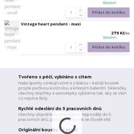
Skladem
Přidat do košíku
Vintage heart pendant - maxi
279 Kč
/
ks
Skladem
Přidat do košíku
Tvořeno s péčí, vybíráno s citem
Naše šperky vznikají ručně a s láskou – každý kousek
projde pečlivou kontrolou a krásným balením. Skleničky,
všechny doplňky a samolepky vybíráme tak, aby se Vám
co nejvíce líbily.
Rychlé odeslání do 5 pracovních dnů
Všechny objednávky odesíláme nejpozději do 5
pracovních dnů, protože víme, jak se člověk těší.
Originální kousky na přání