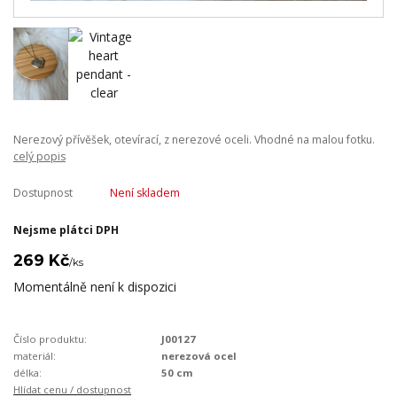
Nerezový přívěšek, otevírací, z nerezové oceli. Vhodné na malou fotku.
celý popis
Dostupnost
Není skladem
Nejsme plátci DPH
269 Kč
/
ks
Momentálně není k dispozici
Číslo produktu:
J00127
materiál:
nerezová ocel
délka:
50 cm
Hlídat cenu / dostupnost