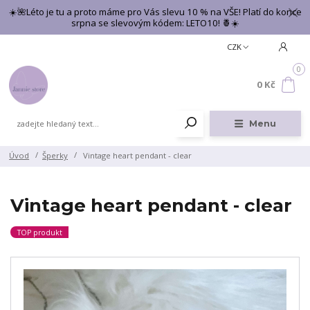
☀️🌺Léto je tu a proto máme pro Vás slevu 10 % na VŠE! Platí do konce
srpna se slevovým kódem: LETO10! 🍍☀️
CZK
0
0 Kč
Menu
Úvod
Šperky
Vintage heart pendant - clear
Vintage heart pendant - clear
TOP produkt