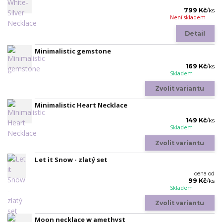
799 Kč
/
ks
Není skladem
Detail
Minimalistic gemstone
169 Kč
/
ks
Skladem
Zvolit variantu
Minimalistic Heart Necklace
149 Kč
/
ks
Skladem
Zvolit variantu
Let it Snow - zlatý set
cena od
99 Kč
/
ks
Skladem
Zvolit variantu
Moon necklace w amethyst