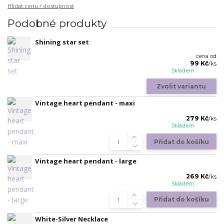
Hlídat cenu / dostupnost
Podobné produkty
Shining star set
cena od
99 Kč
/
ks
Skladem
Zvolit variantu
Vintage heart pendant - maxi
279 Kč
/
ks
Skladem
Přidat do košíku
Vintage heart pendant - large
269 Kč
/
ks
Skladem
Přidat do košíku
White-Silver Necklace