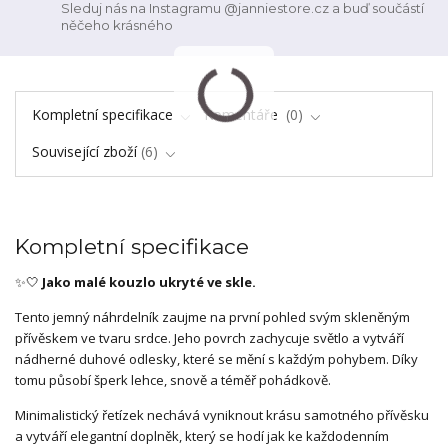
Sleduj nás na Instagramu @janniestore.cz a buď součástí
něčeho krásného
Kompletní specifikace
Komentáře
0
Související zboží
6
Kompletní specifikace
✨🤍
Jako malé kouzlo ukryté ve skle.
Tento jemný náhrdelník zaujme na první pohled svým skleněným
přívěskem ve tvaru srdce. Jeho povrch zachycuje světlo a vytváří
nádherné duhové odlesky, které se mění s každým pohybem. Díky
tomu působí šperk lehce, snově a téměř pohádkově.
Minimalistický řetízek nechává vyniknout krásu samotného přívěsku
a vytváří elegantní doplněk, který se hodí jak ke každodenním