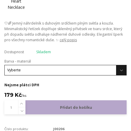
🤍🌈 Jemný náhrdelník s duhovým srdíčkem plným světla a kouzla.
Minimalistický řetízek doplňuje skleněný přívěsek ve tvaru srdce, který
při dopadu světla odhaluje nádherné duhové odlesky. Elegantní šperk
pro všechny romantické duše. ✨
celý popis
Dostupnost
Skladem
Barva - materiál
Nejsme plátci DPH
179 Kč
/
ks
Přidat do košíku
Číslo produktu:
J00206