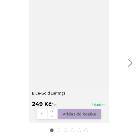
Blue-Gold Earrings
Blue tiger eye
249 Kč
189 Kč
/
ks
Skladem
/
ks
Přidat do košíku