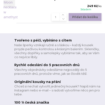
249 Kč
/
ks
Skladem
Přidat do košíku
Tvořeno s péčí, vybíráno s citem
Naše šperky vznikají ručně a s láskou – každý kousek
projde pečlivou kontrolou a krásným balením. Skleničky,
všechny doplňky a samolepky vybíráme tak, aby se Vám
co nejvíce líbily.
Rychlé odeslání do 5 pracovních dnů
Všechny objednávky odesíláme nejpozději do 5
pracovních dnů, protože víme, jak se člověk těší.
Originální kousky na přání
Chceš si nechat vytvořit jedinečný kousek? Napiš nám na
Instagram nebo e-mail – s radostí vytvoříme něco jen pro
tebe.
100 % česká značka