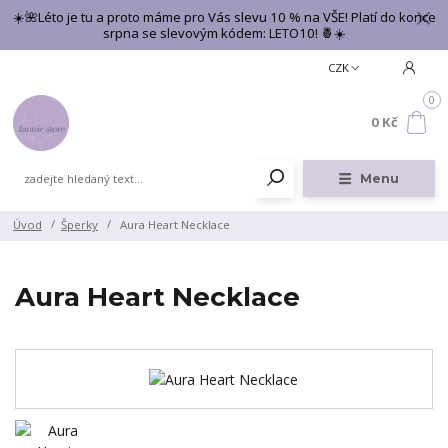
☀️🌺Léto je tu a proto máme pro Vás slevu 10 % na VŠE! Platí do konce
srpna se slevovým kódem: LETO10! 🍍☀️
CZK
0
0 Kč
Menu
Úvod
Šperky
Aura Heart Necklace
Aura Heart Necklace