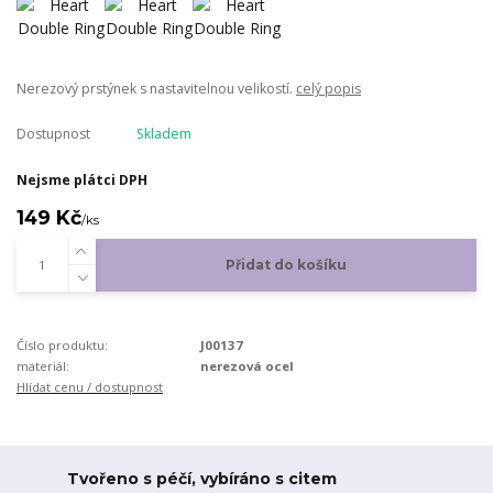
Nerezový prstýnek s nastavitelnou velikostí.
celý popis
Dostupnost
Skladem
Nejsme plátci DPH
149 Kč
/
ks
Přidat do košíku
Číslo produktu:
J00137
materiál:
nerezová ocel
Hlídat cenu / dostupnost
Tvořeno s péčí, vybíráno s citem