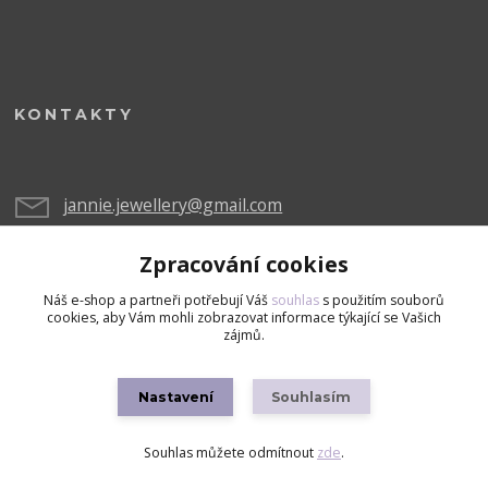
KONTAKTY
jannie.jewellery@gmail.com
Zpracování cookies
Náš e-shop a partneři potřebují Váš
souhlas
s použitím souborů
cookies, aby Vám mohli zobrazovat informace týkající se Vašich
zájmů.
Upravit sběr cookies.
Nastavení
Souhlasím
Copyright © 2026 Všechna práva vyhrazena
Souhlas můžete odmítnout
zde
.
Vytvořeno na
Eshop-rychle.cz