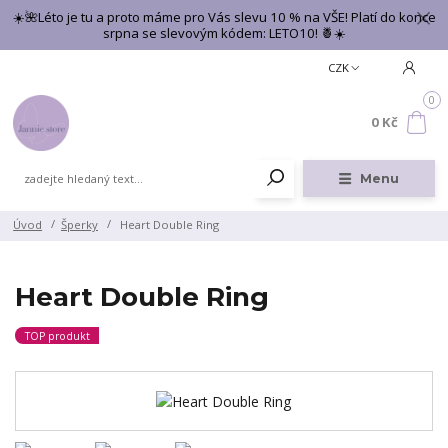
☀️🌺Léto je tu a proto máme pro Vás slevu 10 % na VŠE! Platí do konce
srpna se slevovým kódem: LETO10! 🍍☀️
CZK
0
0 Kč
Menu
Úvod
Šperky
Heart Double Ring
Heart Double Ring
TOP produkt