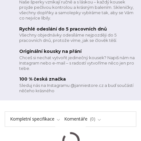
Naše šperky vznikají ručně a s láskou – každý kousek
projde pečlivou kontrolou a krásným balením. Skleničky,
všechny doplňky a samolepky vybíráme tak, aby se Vám
co nejvíce líbily.
Rychlé odeslání do 5 pracovních dnů
Všechny objednávky odesíláme nejpozději do 5
pracovních dnů, protože víme, jak se člověk těší.
Originální kousky na přání
Chceš si nechat vytvořit jedinečný kousek? Napiš nám na
Instagram nebo e-mail – s radostí vytvoříme něco jen pro
tebe.
100 % česká značka
Sleduj nás na Instagramu @janniestore.cz a buď součástí
něčeho krásného
Kompletní specifikace
Komentáře
0