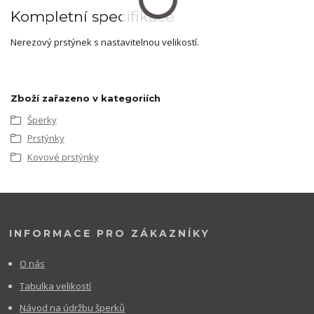
Kompletní specifikace
Nerezový prstýnek s nastavitelnou velikostí.
Zboží zařazeno v kategoriích
Šperky
Prstýnky
Kovové prstýnky
INFORMACE PRO ZÁKAZNÍKY
O nás
Tabulka velikostí
Návod na údržbu šperků