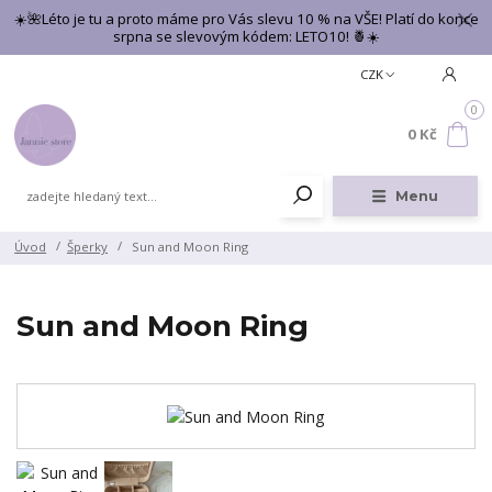
☀️🌺Léto je tu a proto máme pro Vás slevu 10 % na VŠE! Platí do konce
srpna se slevovým kódem: LETO10! 🍍☀️
CZK
0
0 Kč
Menu
Úvod
Šperky
Sun and Moon Ring
Sun and Moon Ring