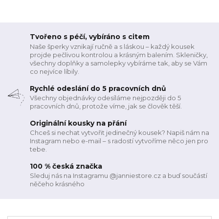
Tvořeno s péčí, vybíráno s citem
Naše šperky vznikají ručně a s láskou – každý kousek
projde pečlivou kontrolou a krásným balením. Skleničky,
všechny doplňky a samolepky vybíráme tak, aby se Vám
co nejvíce líbily.
Rychlé odeslání do 5 pracovních dnů
Všechny objednávky odesíláme nejpozději do 5
pracovních dnů, protože víme, jak se člověk těší.
Originální kousky na přání
Chceš si nechat vytvořit jedinečný kousek? Napiš nám na
Instagram nebo e-mail – s radostí vytvoříme něco jen pro
tebe.
100 % česká značka
Sleduj nás na Instagramu @janniestore.cz a buď součástí
něčeho krásného