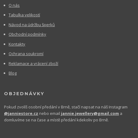
O nás
Tabulka velikostí
Návod na údržbu šperků
Obchodní podmínky
Kontakty
Ochrana soukromí
Reklamace a vrácení zboží
Blog
OBJEDNÁVKY
Pokud zvolíš osobní předání v Brně, stačí napsat na náš Instagram
@janniestore.cz
nebo email
jannie.jewellery@gmail.com
a
domluvíme se na čase a místě předání kdekoliv po Brně.