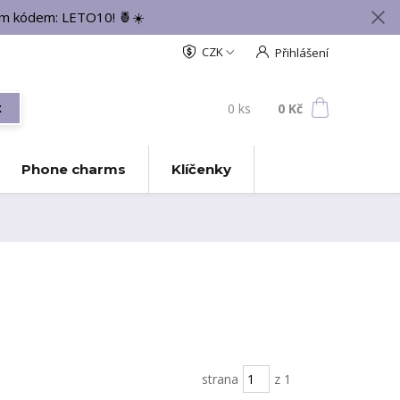
vým kódem: LETO10! 🍍☀️
CZK
Přihlášení
0
ks
za
0 Kč
t
Phone charms
Klíčenky
strana
z 1