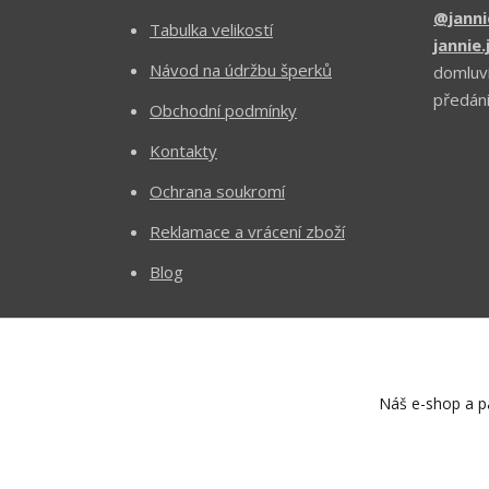
@janni
Tabulka velikostí
jannie
Návod na údržbu šperků
domluv
předání
Obchodní podmínky
Kontakty
Ochrana soukromí
Reklamace a vrácení zboží
Blog
Náš e-shop a pa