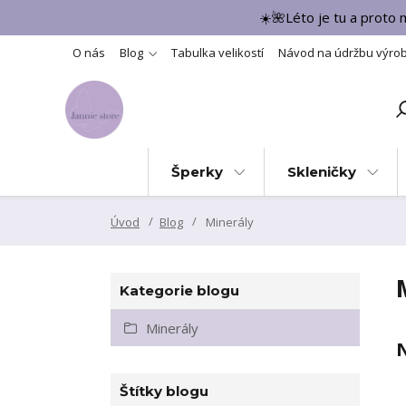
☀️🌺Léto je tu a proto
O nás
Blog
Tabulka velikostí
Návod na údržbu výro
Šperky
Skleničky
Úvod
Blog
Minerály
Kategorie blogu
Minerály
N
Štítky blogu