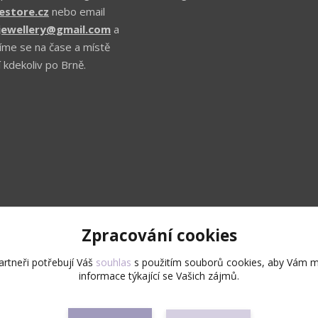
estore.cz
nebo email
.jewellery@gmail.com
a
íme se na čase a místě
 kdekoliv po Brně.
Zpracování cookies
Upravit sběr cookies.
rtneři potřebují Váš
souhlas
s použitím souborů cookies, aby Vám m
informace týkající se Vašich zájmů.
Copyright © 2026 Všechna práva vyhrazena