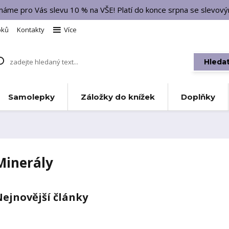
 máme pro Vás slevu 10 % na VŠE! Platí do konce srpna se slevo
bků
Kontakty
Více
Hleda
Samolepky
Záložky do knížek
Doplňky
Minerály
ejnovější články