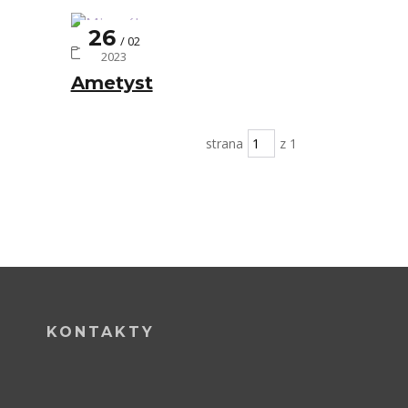
26
02
Minerály
2023
Ametyst
strana
z 1
KONTAKTY