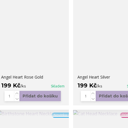
Angel Heart Rose Gold
Angel Heart Silver
199 Kč
199 Kč
/
ks
Skladem
/
ks
Přidat do košíku
Přidat do koš
Novinka
TOP