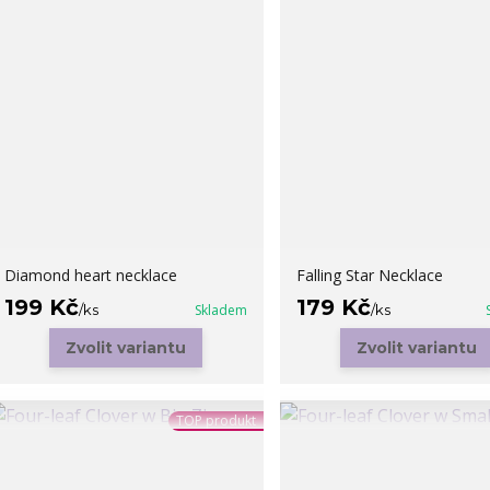
Diamond heart necklace
Falling Star Necklace
199 Kč
179 Kč
/
ks
Skladem
/
ks
Zvolit variantu
Zvolit variantu
TOP produkt