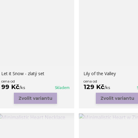
Let it Snow - zlatý set
Lily of the Valley
cena od
cena od
99 Kč
129 Kč
/
ks
Skladem
/
ks
Zvolit variantu
Zvolit variantu