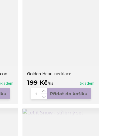
rcon
Golden Heart necklace
199 Kč
Skladem
/
ks
Skladem
íku
Přidat do košíku