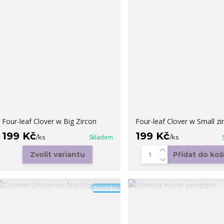
Four-leaf Clover w Big Zircon
Four-leaf Clover w Small zi
199 Kč
199 Kč
/
ks
Skladem
/
ks
Zvolit variantu
Přidat do koš
Novinka