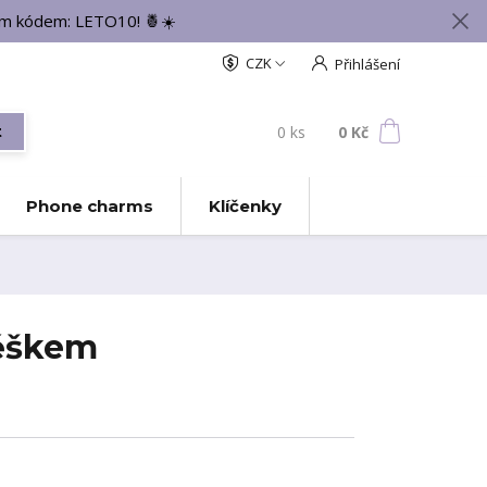
vým kódem: LETO10! 🍍☀️
CZK
Přihlášení
0
ks
za
0 Kč
t
Phone charms
Klíčenky
věškem