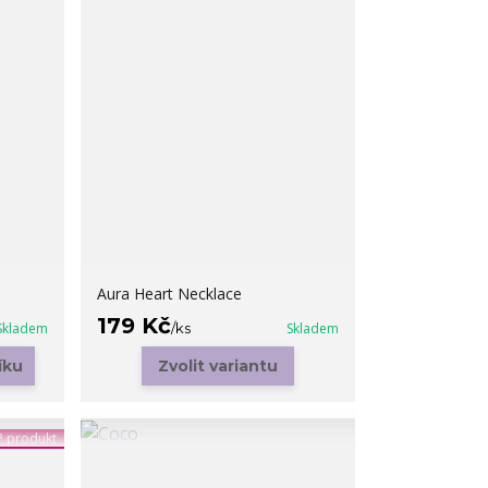
Aura Heart Necklace
179 Kč
Skladem
/
ks
Skladem
íku
Zvolit variantu
 produkt