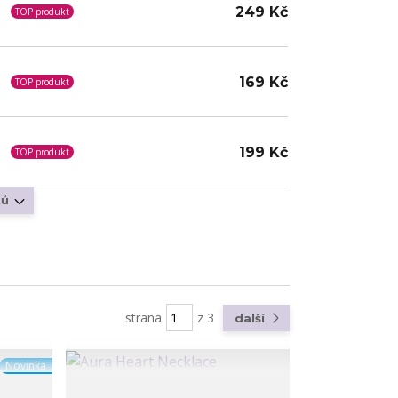
249 Kč
TOP produkt
169 Kč
TOP produkt
199 Kč
TOP produkt
tů
strana
z 3
další
Novinka