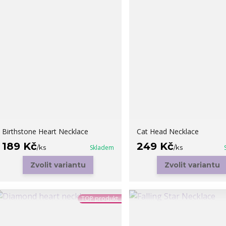
Birthstone Heart Necklace
Cat Head Necklace
189 Kč
249 Kč
/
ks
Skladem
/
ks
Zvolit variantu
Zvolit variantu
TOP produkt