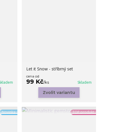
Let it Snow - stříbrný set
cena od
99 Kč
Skladem
/
ks
Skladem
Zvolit variantu
Novinka
TOP produkt