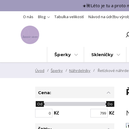
☀️🌺Léto je tu a proto
O nás
Blog
Tabulka velikostí
Návod na údržbu výro
Šperky
Skleničky
Úvod
Šperky
Náhrdelníky
Řetízkové náhrdel
Cena:
Od
Do
Kč
Kč
1