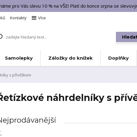
 máme pro Vás slevu 10 % na VŠE! Platí do konce srpna se slevo
bků
Kontakty
Více
Hleda
Samolepky
Záložky do knížek
Doplňky
níky s přívěškem
Řetízkové náhrdelníky s pří
Nejprodávanější
.