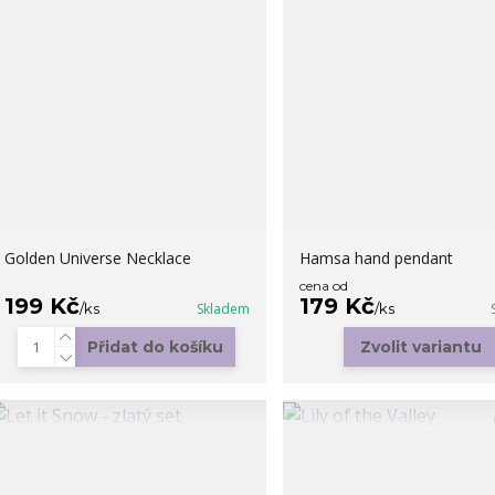
Golden Universe Necklace
Hamsa hand pendant
cena od
199 Kč
179 Kč
/
ks
Skladem
/
ks
Přidat do košíku
Zvolit variantu