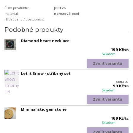
Číslo produktu:
J00126
materiál:
nerezová ocel
Hlídat cenu / dostupnost
Podobné produkty
Diamond heart necklace
199 Kč
/
ks
Skladem
Zvolit variantu
Let it Snow - stříbrný set
cena od
99 Kč
/
ks
Skladem
Zvolit variantu
Minimalistic gemstone
169 Kč
/
ks
Skladem
Zvolit variantu