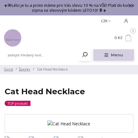
☀️🌺Léto je tu a proto máme pro Vás slevu 10 % na VŠE! Platí do konce
srpna se slevovým kódem: LETO10! 🍍☀️
CZK
0
0 Kč
Menu
Úvod
Šperky
Cat Head Necklace
Cat Head Necklace
TOP produkt