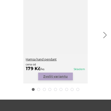
Hamsa hand pendant
Diamond heart
cena od
179 Kč
199 Kč
/
ks
Skladem
/
ks
Zvolit variantu
Zv