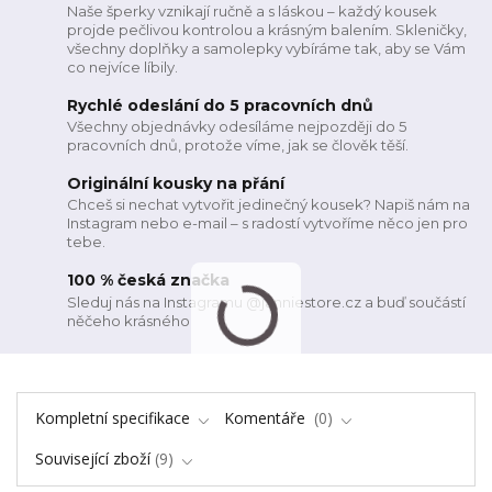
Naše šperky vznikají ručně a s láskou – každý kousek
projde pečlivou kontrolou a krásným balením. Skleničky,
všechny doplňky a samolepky vybíráme tak, aby se Vám
co nejvíce líbily.
Rychlé odeslání do 5 pracovních dnů
Všechny objednávky odesíláme nejpozději do 5
pracovních dnů, protože víme, jak se člověk těší.
Originální kousky na přání
Chceš si nechat vytvořit jedinečný kousek? Napiš nám na
Instagram nebo e-mail – s radostí vytvoříme něco jen pro
tebe.
100 % česká značka
Sleduj nás na Instagramu @janniestore.cz a buď součástí
něčeho krásného
Kompletní specifikace
Komentáře
0
Související zboží
9