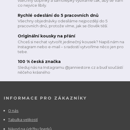
všechny doplňky a samolepky vybíráme tak, aby se Vám
co nejvíce líbily.
Rychlé odeslání do 5 pracovních dnů
Všechny objednávky odesíláme nejpozději do 5
pracovních dnů, protože víme, jak se člověk těší.
Originální kousky na přání
Chceš si nechat vytvořit jedinečný kousek? Napiš nám na
Instagram nebo e-mail – s radostí vytvoříme něco jen pro
tebe.
100 % česká značka
Sleduj nás na Instagramu @janniestore.cz a buď součástí
něčeho krásného
INFORMACE PRO ZÁKAZNÍKY
O nás
Tabulka velikostí
Návod na údržbu šperků