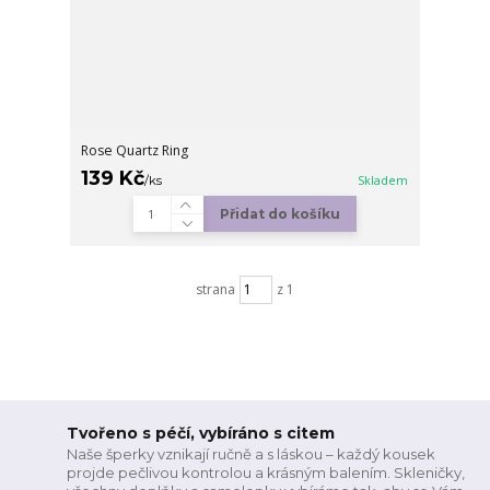
Rose Quartz Ring
139 Kč
/
ks
Skladem
Přidat do košíku
strana
z 1
Tvořeno s péčí, vybíráno s citem
Naše šperky vznikají ručně a s láskou – každý kousek
projde pečlivou kontrolou a krásným balením. Skleničky,