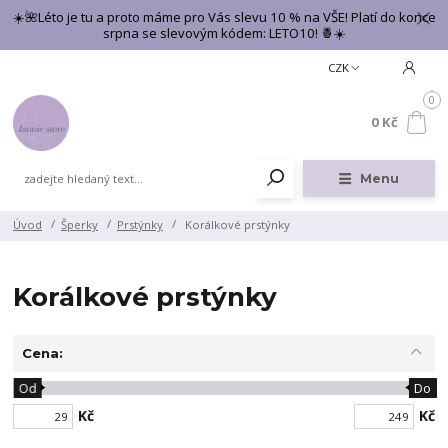
☀️🌺Léto je tu a proto máme pro Vás slevu 10 % na VŠE! Platí do konce
srpna se slevovým kódem: LETO10! 🍍☀️
CZK
0
0 Kč
Menu
Úvod
Šperky
Prstýnky
Korálkové prstýnky
Korálkové prstýnky
Cena:
Od
Do
Kč
Kč