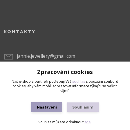
KONTAKTY
jannie.jewellery@gmail.com
Zpracování cookies
Náš e-shop a partneři potřebují Váš
souhlas
s použitím souborů
cookies, aby Vám mohli zobrazovat informace týkající se Vašich
zájmů.
Upravit sběr cookies.
Nastavení
Souhlasím
Copyright © 2026 Všechna práva vyhrazena
Souhlas můžete odmítnout
zde
.
Vytvořeno na
Eshop-rychle.cz