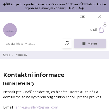
☀️🌺Léto je tu a proto máme pro Vás slevu 10 % na VŠE! Platí do konce
srpna se slevovým kódem: LETO10! 🍍☀️
CZK
0
0 Kč
Menu
Úvod
Kontakty
Kontaktní informace
Jannie Jewellery
Nenašli jste v naší nabídce to, co hledáte? Kontaktujte nás a
domluvíme se na vytvoření originálního šperku přesně pro Vás.
E-mail:
jannie.jewellery@gmail.com