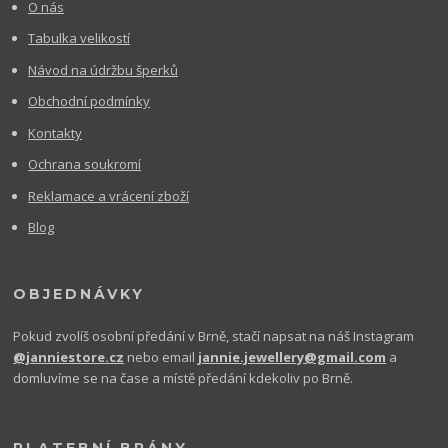
O nás
Tabulka velikostí
Návod na údržbu šperků
Obchodní podmínky
Kontakty
Ochrana soukromí
Reklamace a vrácení zboží
Blog
OBJEDNÁVKY
Pokud zvolíš osobní předání v Brně, stačí napsat na náš Instagram
@janniestore.cz
nebo email
jannie.jewellery@gmail.com
a
domluvíme se na čase a místě předání kdekoliv po Brně.