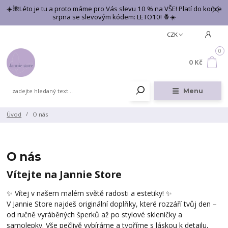
☀️🌺Léto je tu a proto máme pro Vás slevu 10 % na VŠE! Platí do konce
srpna se slevovým kódem: LETO10! 🍍☀️
CZK
0
0 Kč
Menu
Úvod
O nás
O nás
Vítejte na Jannie Store
✨ Vítej v našem malém světě radosti a estetiky! ✨
V Jannie Store najdeš originální doplňky, které rozzáří tvůj den –
od ručně vyráběných šperků až po stylové skleničky a
samolepky. Vše pečlivě vybíráme a tvoříme s láskou k detailu,