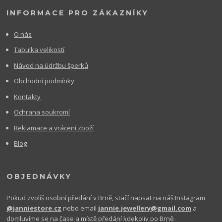
INFORMACE PRO ZÁKAZNÍKY
O nás
Tabulka velikostí
Návod na údržbu šperků
Obchodní podmínky
Kontakty
Ochrana soukromí
Reklamace a vrácení zboží
Blog
OBJEDNÁVKY
Pokud zvolíš osobní předání v Brně, stačí napsat na náš Instagram
@janniestore.cz
nebo email
jannie.jewellery@gmail.com
a
domluvíme se na čase a místě předání kdekoliv po Brně.