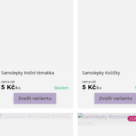
Samolepky Knižní tématika
Samolepky Kočičky
cena od
cena od
5 Kč
5 Kč
/
ks
Skladem
/
ks
Zvolit variantu
Zvolit variantu
TOP