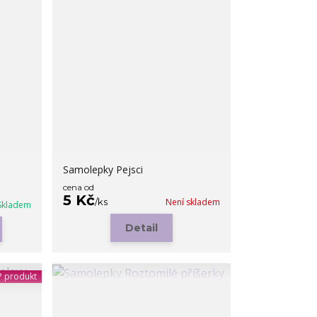
Samolepky Pejsci
cena od
5 Kč
/
ks
Není skladem
Skladem
Detail
 produkt