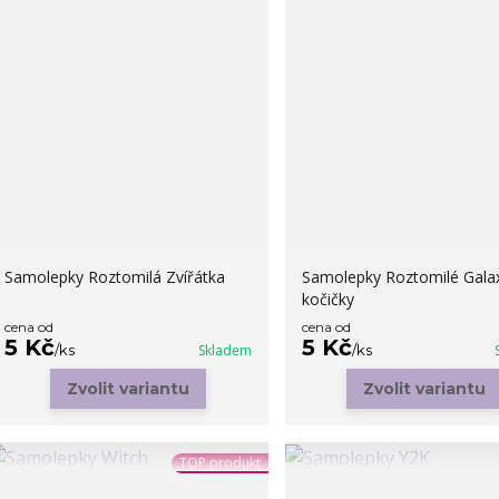
Samolepky Roztomilá Zvířátka
Samolepky Roztomilé Gala
kočičky
cena od
cena od
5 Kč
5 Kč
/
ks
Skladem
/
ks
Zvolit variantu
Zvolit variantu
TOP produkt