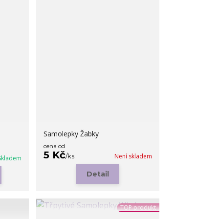
Samolepky Žabky
cena od
5 Kč
/
ks
Není skladem
Skladem
Detail
TOP produkt