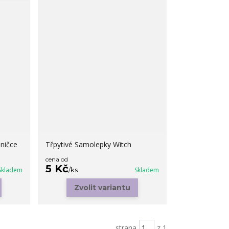
ničce
Třpytivé Samolepky Witch
cena od
5 Kč
Skladem
/
ks
Skladem
Zvolit variantu
strana
z 1