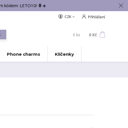
vým kódem: LETO10! 🍍☀️
CZK
Přihlášení
0
ks
za
0 Kč
t
Phone charms
Klíčenky