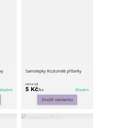
xy
Samolepky Roztomilé příšerky
cena od
5 Kč
Skladem
/
ks
Skladem
Zvolit variantu