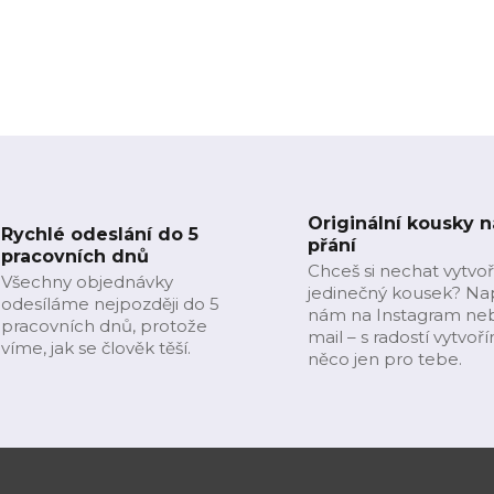
Originální kousky n
Rychlé odeslání do 5
přání
pracovních dnů
Chceš si nechat vytvoř
Všechny objednávky
jedinečný kousek? Na
odesíláme nejpozději do 5
nám na Instagram ne
pracovních dnů, protože
mail – s radostí vytvoř
víme, jak se člověk těší.
něco jen pro tebe.