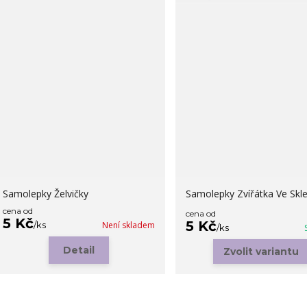
Samolepky Želvičky
Samolepky Zvířátka Ve Skle
cena od
cena od
5 Kč
5 Kč
/
ks
Není skladem
/
ks
Detail
Zvolit variantu