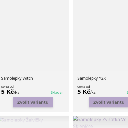
Samolepky Witch
Samolepky Y2K
cena od
cena od
5 Kč
5 Kč
/
ks
Skladem
/
ks
Zvolit variantu
Zvolit variantu