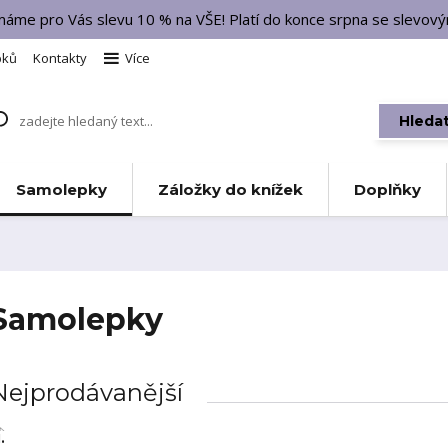
 máme pro Vás slevu 10 % na VŠE! Platí do konce srpna se slevo
bků
Kontakty
Více
Hleda
Samolepky
Záložky do knížek
Doplňky
Samolepky
Nejprodávanější
.