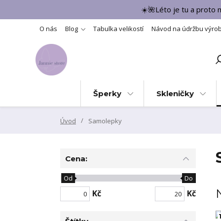
☀️🌺Léto je tu a proto
O nás
Blog
Tabulka velikostí
Návod na údržbu výro
Šperky
Skleničky
Úvod
Samolepky
Cena:
Od
Do
Kč
Kč
1