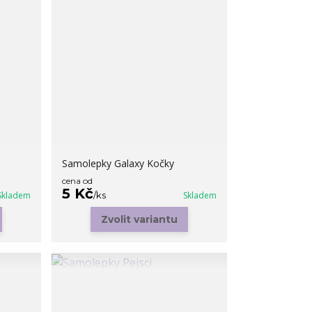
Samolepky Galaxy Kočky
cena od
5 Kč
Skladem
/
ks
Skladem
Zvolit variantu