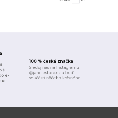
a
100 % česká značka
it
Sleduj nás na Instagramu
piš
@janniestore.cz a buď
bo e-
součástí něčeho krásného
íme