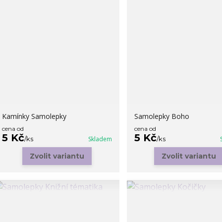
Kamínky Samolepky
Samolepky Boho
cena od
cena od
5 Kč
5 Kč
/
ks
Skladem
/
ks
Zvolit variantu
Zvolit variantu