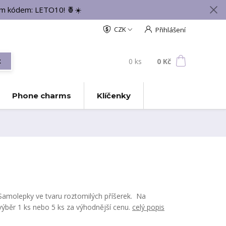
vým kódem: LETO10! 🍍☀️
CZK
Přihlášení
0
ks
za
0 Kč
t
Phone charms
Klíčenky
Samolepky ve tvaru roztomilých příšerek. Na
výběr 1 ks nebo 5 ks za výhodnější cenu.
celý popis