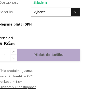
Dostupnost
Skladem
Počet ks
Nejsme plátci DPH
cena od
5 Kč
/
ks
Přidat do košíku
Číslo produktu:
J00088
materiál:
kvalitní PVC
velikost:
4-8 cm
Hlídat cenu / dostupnost