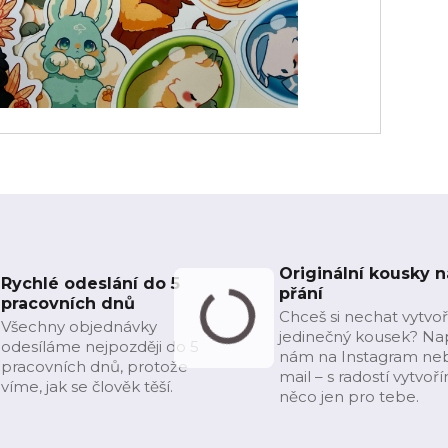
Originální kousky n
Rychlé odeslání do 5
přání
pracovních dnů
Chceš si nechat vytvoř
Všechny objednávky
jedinečný kousek? Na
odesíláme nejpozději do 5
nám na Instagram ne
pracovních dnů, protože
mail – s radostí vytvoř
víme, jak se člověk těší.
něco jen pro tebe.