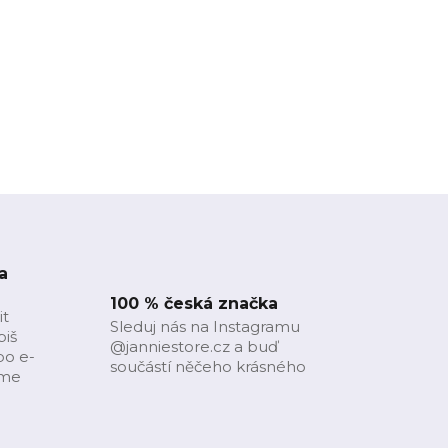
a
100 % česká značka
it
Sleduj nás na Instagramu
piš
@janniestore.cz a buď
bo e-
součástí něčeho krásného
íme