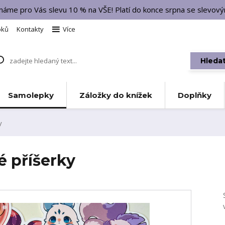
 máme pro Vás slevu 10 % na VŠE! Platí do konce srpna se slevo
bků
Kontakty
Více
Hleda
Samolepky
Záložky do knížek
Doplňky
y
 příšerky