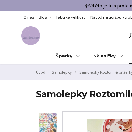
☀️🌺Léto je tu a proto
O nás
Blog
Tabulka velikostí
Návod na údržbu výro
Šperky
Skleničky
Úvod
Samolepky
Samolepky Roztomilé příšerk
Samolepky Roztomilé