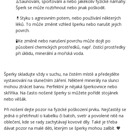
♨️Saunování, sportování a nebo jakékoliv fyzické námahy.
Šperk se může roztrhnout nebo jinak poškodit.
💊Styku s agresivním potem, nebo používání některých
léků. To může změnit vzhled šperku nebo narušit jejich
povrch.
🧪Ke změně nebo narušení povrchu může dojít po
působení chemických prostředků, např. čistící prostředky
při úklidu, minerální a mořská voda.
Šperky skladujte vždy v suchu, na čistém místě a předejděte
vystavování na slunečním záření. Některé minerály na slunci
mohou ztrácet barvu. Perfektní je nějaká šperkovnice nebo
skříňka. Na často nošené šperky si můžete pořídit stojánek
nebo věšák.
Při nošení dejte pozor na fyzické poškození prvku. Nejčastěji se
jedná o přetrhnutí o kabelku či batoh, svetr a povolené nitě na
oblečení, kde se rady zachytávají kovové díly. Také je třeba
dávat pozor na malé děti, kterým se šperky mohou zalíbít. 💖