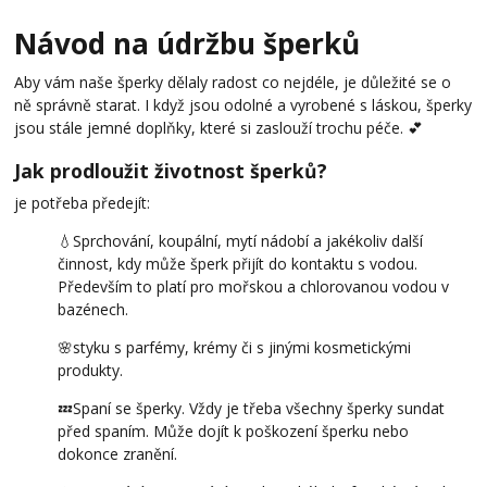
Návod na údržbu šperků
Aby vám naše šperky dělaly radost co nejdéle, je důležité se o
ně správně starat. I když jsou odolné a vyrobené s láskou, šperky
jsou stále jemné doplňky, které si zaslouží trochu péče. 💕
Jak prodloužit životnost šperků?
je potřeba předejít:
💧Sprchování, koupální, mytí nádobí a jakékoliv další
činnost, kdy může šperk přijít do kontaktu s vodou.
Především to platí pro mořskou a chlorovanou vodou v
bazénech.
🌸styku s parfémy, krémy či s jinými kosmetickými
produkty.
💤Spaní se šperky. Vždy je třeba všechny šperky sundat
před spaním. Může dojít k poškození šperku nebo
dokonce zranění.