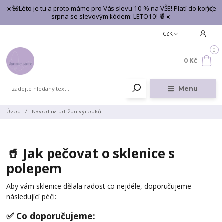
☀️🌺Léto je tu a proto máme pro Vás slevu 10 % na VŠE! Platí do konce
srpna se slevovým kódem: LETO10! 🍍☀️
CZK
0
0 Kč
Menu
Úvod
Návod na údržbu výrobků
🥤 Jak pečovat o sklenice s
polepem
Aby vám sklenice dělala radost co nejdéle, doporučujeme
následující péči:
✅ Co doporučujeme: