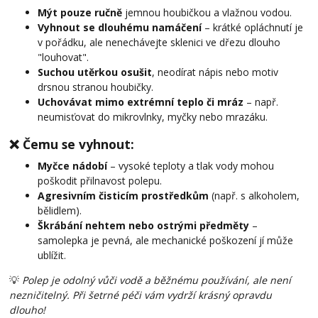
Mýt pouze ručně
jemnou houbičkou a vlažnou vodou.
Vyhnout se dlouhému namáčení
– krátké opláchnutí je
v pořádku, ale nenechávejte sklenici ve dřezu dlouho
"louhovat".
Suchou utěrkou osušit
, neodírat nápis nebo motiv
drsnou stranou houbičky.
Uchovávat mimo extrémní teplo či mráz
– např.
neumisťovat do mikrovlnky, myčky nebo mrazáku.
❌ Čemu se vyhnout:
Myčce nádobí
– vysoké teploty a tlak vody mohou
poškodit přilnavost polepu.
Agresivním čisticím prostředkům
(např. s alkoholem,
bělidlem).
Škrábání nehtem nebo ostrými předměty
–
samolepka je pevná, ale mechanické poškození jí může
ublížit.
💡
Polep je odolný vůči vodě a běžnému používání, ale není
nezničitelný. Při šetrné péči vám vydrží krásný opravdu
dlouho!