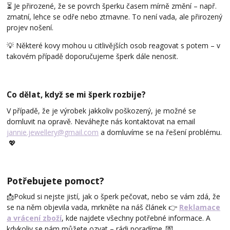
⏳ Je přirozené, že se povrch šperku časem mírně změní – např.
zmatní, lehce se odře nebo ztmavne. To není vada, ale přirozený
projev nošení.
💡 Některé kovy mohou u citlivějších osob reagovat s potem – v
takovém případě doporučujeme šperk dále nenosit.
Co dělat, když se mi šperk rozbije?
V případě, že je výrobek jakkoliv poškozený, je možné se
domluvit na opravě. Neváhejte nás kontaktovat na email
jannie.jewellery@gmail.com
a domluvíme se na řešení problému.
💖
Potřebujete pomoct?
📩Pokud si nejste jistí, jak o šperk pečovat, nebo se vám zdá, že
se na něm objevila vada, mrkněte na náš článek 👉
Reklamace
a vrácení zboží
, kde najdete všechny potřebné informace. A
kdykoliv se nám můžete ozvat – rádi poradíme. 💌