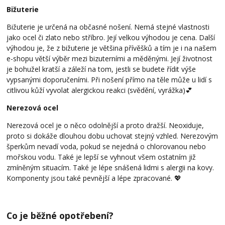
Bižuterie
Bižuterie je určená na občasné nošení. Nemá stejné vlastnosti
jako ocel či zlato nebo stříbro. Její velkou výhodou je cena. Další
výhodou je, že z bižuterie je většina přívěšků a tím je i na našem
e-shopu větší výběr mezi bizuterními a měděnými. Její životnost
je bohužel kratší a záleží na tom, jestli se budete řídit výše
vypsanými doporučeními. Při nošení přímo na těle může u lidí s
citlivou kůží vyvolat alergickou reakci (svědění, vyrážka)💕
Nerezová ocel
Nerezová ocel je o něco odolnější a proto dražší. Neoxiduje,
proto si dokáže dlouhou dobu uchovat stejný vzhled. Nerezovým
šperkům nevadí voda, pokud se nejedná o chlorovanou nebo
mořskou vodu. Také je lepší se vyhnout všem ostatním již
zmíněným situacím. Také je lépe snášená lidmi s alergii na kovy.
Komponenty jsou také pevnější a lépe zpracované. 💖
Co je běžné opotřebení?