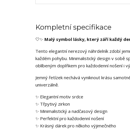
Kompletní specifikace
🤍✨
Malý symbol lásky, který září každý de
Tento elegantní nerezový náhrdelník zdobí jemn
každém pohybu. Minimalistický design v sobě s
oblíbeným doplňkem pro každodenní nošení i výj
Jemný řetízek nechává vyniknout krásu samotnéh
univerzálně.
✨ Elegantní motiv srdce
✨ Třpytivý zirkon
✨ Minimalistický a nadčasový design
✨ Perfektní pro každodenní nošení
✨ Krásný dárek pro někoho výjimečného