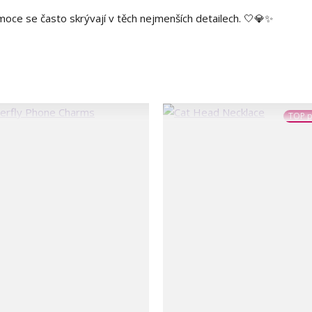
emoce se často skrývají v těch nejmenších detailech. 🤍💎✨
TOP p