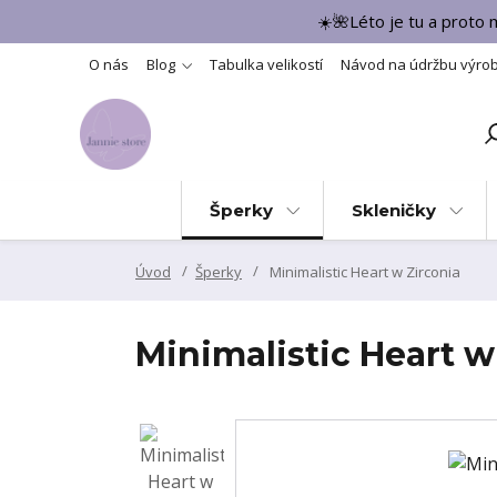
☀️🌺Léto je tu a proto
O nás
Blog
Tabulka velikostí
Návod na údržbu výro
Šperky
Skleničky
Úvod
Šperky
Minimalistic Heart w Zirconia
Minimalistic Heart w