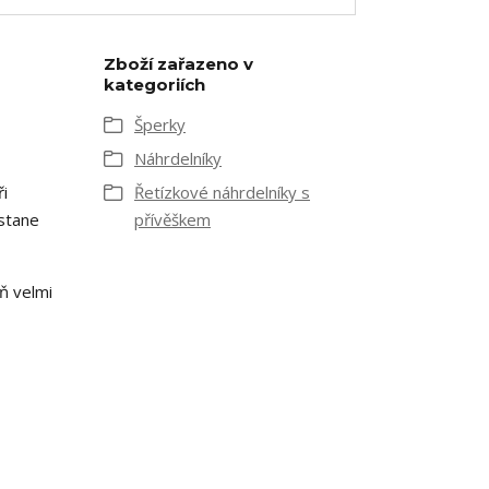
Zboží zařazeno v
kategoriích
Šperky
Náhrdelníky
i
Řetízkové náhrdelníky s
 stane
přívěškem
ň velmi