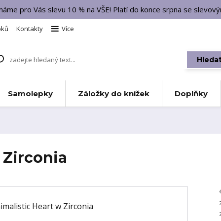
 máme pro Vás slevu 10 % na VŠE! Platí do konce srpna se slevo
bků
Kontakty
Více
Hleda
Samolepky
Záložky do knížek
Doplňky
 Zirconia