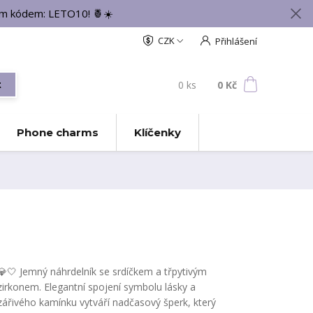
vým kódem: LETO10! 🍍☀️
CZK
Přihlášení
0
ks
za
0 Kč
t
Phone charms
Klíčenky
💎🤍 Jemný náhrdelník se srdíčkem a třpytivým
zirkonem. Elegantní spojení symbolu lásky a
zářivého kamínku vytváří nadčasový šperk, který