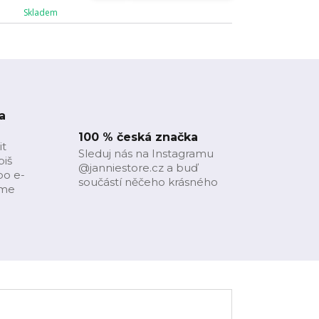
Skladem
a
100 % česká značka
it
Sleduj nás na Instagramu
piš
@janniestore.cz a buď
bo e-
součástí něčeho krásného
íme