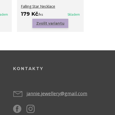
Falling Star Necklace
Big Zirconia 
179 Kč
149 Kč
ladem
/
ks
Skladem
/
ks
Zvolit variantu
KONTAKTY
jannie.jewellery@gmail.com