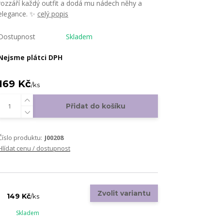
rozzáří každý outfit a dodá mu nádech něhy a
elegance. ✨
celý popis
Dostupnost
Skladem
Nejsme plátci DPH
169 Kč
/
ks
Přidat do košíku
Číslo produktu:
J00208
Hlídat cenu / dostupnost
Zvolit variantu
149 Kč
/
ks
Skladem