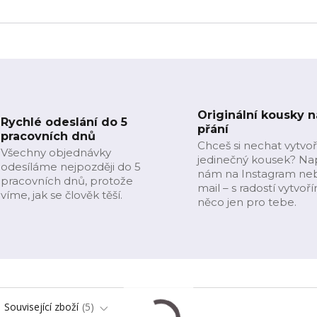
Originální kousky n
Rychlé odeslání do 5
přání
pracovních dnů
Chceš si nechat vytvoř
Všechny objednávky
jedinečný kousek? Na
odesíláme nejpozději do 5
nám na Instagram ne
pracovních dnů, protože
mail – s radostí vytvoř
víme, jak se člověk těší.
něco jen pro tebe.
Související zboží
5