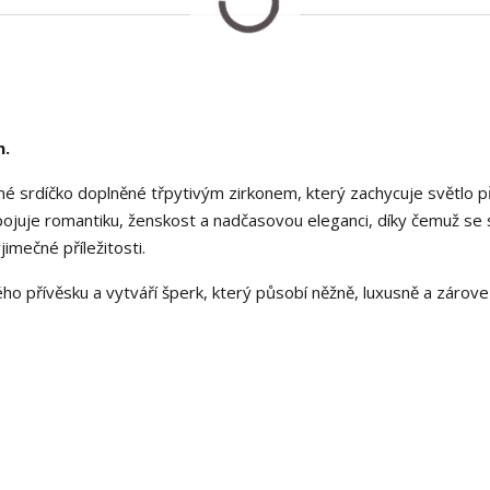
n.
é srdíčko doplněné třpytivým zirkonem, který zachycuje světlo př
pojuje romantiku, ženskost a nadčasovou eleganci, díky čemuž se
imečné příležitosti.
o přívěsku a vytváří šperk, který působí něžně, luxusně a zárove