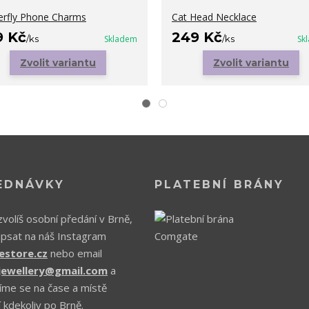
erfly Phone Charms
Cat Head Necklace
9 Kč
249 Kč
/
ks
Skladem
/
ks
Sk
Zvolit variantu
Zvolit variantu
EDNÁVKY
PLATEBNÍ BRÁNY
volíš osobní předání v Brně,
apsat na náš Instagram
estore.cz
nebo email
.jewellery@gmail.com
a
íme se na čase a místě
 kdekoliv po Brně.