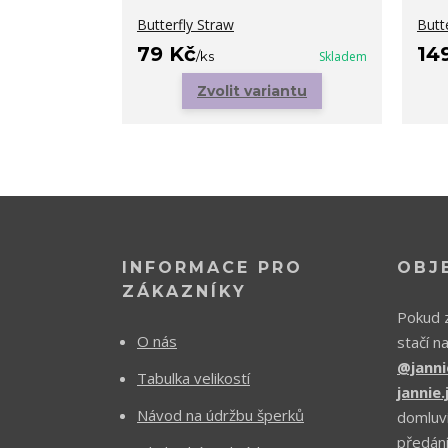
Butterfly Straw
Butt
79 Kč
14
/
ks
Skladem
Zvolit variantu
INFORMACE PRO
OBJ
ZÁKAZNÍKY
Pokud z
O nás
stačí n
@janni
Tabulka velikostí
jannie
Návod na údržbu šperků
domluv
předání