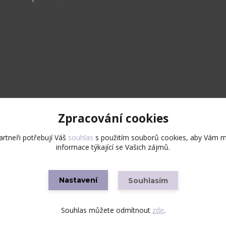
Zpracování cookies
Upravit sběr cookies.
rtneři potřebují Váš
souhlas
s použitím souborů cookies, aby Vám m
informace týkající se Vašich zájmů.
Copyright © 2026 Všechna práva vyhrazena
Nastavení
Souhlasím
Vytvořeno na
Eshop-rychle.cz
Souhlas můžete odmítnout
zde
.