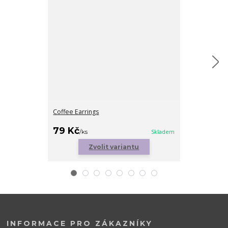
Coffee Earrings
Clouds
cena od
79 Kč
89 Kč
/
ks
Skladem
/
ks
Zvolit variantu
Zv
INFORMACE PRO ZÁKAZNÍKY