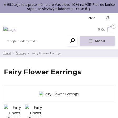
☀️🌺Léto je tu a proto máme pro Vás slevu 10 % na VŠE! Platí do konce
srpna se slevovým kódem: LETO10! 🍍☀️
CZK
0
0 Kč
Menu
Úvod
Šperky
Fairy Flower Earrings
Fairy Flower Earrings