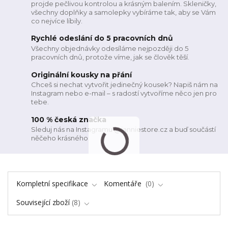
projde pečlivou kontrolou a krásným balením. Skleničky,
všechny doplňky a samolepky vybíráme tak, aby se Vám
co nejvíce líbily.
Rychlé odeslání do 5 pracovních dnů
Všechny objednávky odesíláme nejpozději do 5
pracovních dnů, protože víme, jak se člověk těší.
Originální kousky na přání
Chceš si nechat vytvořit jedinečný kousek? Napiš nám na
Instagram nebo e-mail – s radostí vytvoříme něco jen pro
tebe.
100 % česká značka
Sleduj nás na Instagramu @janniestore.cz a buď součástí
něčeho krásného
Kompletní specifikace
Komentáře
0
Související zboží
8