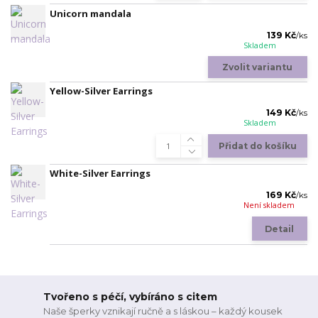
Unicorn mandala
139 Kč
/
ks
Skladem
Zvolit variantu
Yellow-Silver Earrings
149 Kč
/
ks
Skladem
Přidat do košíku
White-Silver Earrings
169 Kč
/
ks
Není skladem
Detail
Tvořeno s péčí, vybíráno s citem
Naše šperky vznikají ručně a s láskou – každý kousek