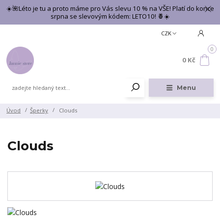
☀️🌺Léto je tu a proto máme pro Vás slevu 10 % na VŠE! Platí do konce
srpna se slevovým kódem: LETO10! 🍍☀️
CZK
0
0 Kč
Menu
Úvod
Šperky
Clouds
Clouds