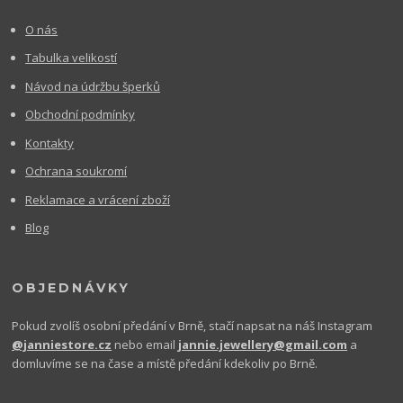
O nás
Tabulka velikostí
Návod na údržbu šperků
Obchodní podmínky
Kontakty
Ochrana soukromí
Reklamace a vrácení zboží
Blog
OBJEDNÁVKY
Pokud zvolíš osobní předání v Brně, stačí napsat na náš Instagram
@janniestore.cz
nebo email
jannie.jewellery@gmail.com
a
domluvíme se na čase a místě předání kdekoliv po Brně.