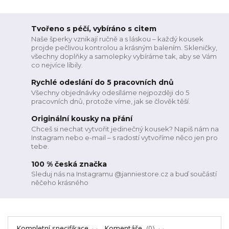
Tvořeno s péčí, vybíráno s citem
Naše šperky vznikají ručně a s láskou – každý kousek
projde pečlivou kontrolou a krásným balením. Skleničky,
všechny doplňky a samolepky vybíráme tak, aby se Vám
co nejvíce líbily.
Rychlé odeslání do 5 pracovních dnů
Všechny objednávky odesíláme nejpozději do 5
pracovních dnů, protože víme, jak se člověk těší.
Originální kousky na přání
Chceš si nechat vytvořit jedinečný kousek? Napiš nám na
Instagram nebo e-mail – s radostí vytvoříme něco jen pro
tebe.
100 % česká značka
Sleduj nás na Instagramu @janniestore.cz a buď součástí
něčeho krásného
Kompletní specifikace
Komentáře
0