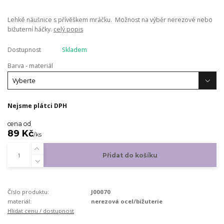
Lehké náušnice s přívěškem mráčku. Možnost na výběr nerezové nebo
bižuterní háčky.
celý popis
Dostupnost
Skladem
Barva - materiál
Nejsme plátci DPH
cena od
89 Kč
/
ks
Přidat do košíku
Číslo produktu:
J00070
materiál:
nerezová ocel/bižuterie
Hlídat cenu / dostupnost