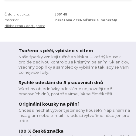
Číslo produktu:
J00148
materiál:
nerezová ocel/bižuterie, minerály
Hlídat cenu / dostupnost
Tvořeno s péčí, vybíráno s citem
Naše šperky vznikají ručně a s láskou – každý kousek
projde pečlivou kontrolou a krásným balením. Skleničky,
všechny doplňky a samolepky vybíráme tak, aby se Vám
co nejvíce líbily.
Rychlé odeslání do 5 pracovních dnů
Všechny objednávky odesíláme nejpozději do 5
pracovních dnů, protože víme, jak se člověk těší.
Originální kousky na přání
Chceš si nechat vytvořit jedinečný kousek? Napiš nám na
Instagram nebo e-mail – s radostí vytvoříme něco jen pro
tebe.
100 % česká značka