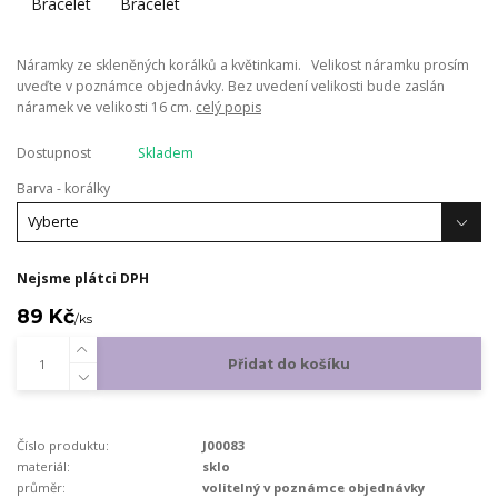
Náramky ze skleněných korálků a květinkami. Velikost náramku prosím
uveďte v poznámce objednávky. Bez uvedení velikosti bude zaslán
náramek ve velikosti 16 cm.
celý popis
Dostupnost
Skladem
Barva - korálky
Nejsme plátci DPH
89 Kč
/
ks
Přidat do košíku
Číslo produktu:
J00083
materiál:
sklo
průměr:
volitelný v poznámce objednávky