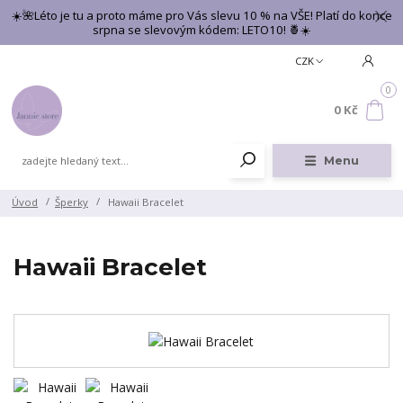
☀️🌺Léto je tu a proto máme pro Vás slevu 10 % na VŠE! Platí do konce
srpna se slevovým kódem: LETO10! 🍍☀️
CZK
0
0 Kč
Menu
Úvod
Šperky
Hawaii Bracelet
Hawaii Bracelet