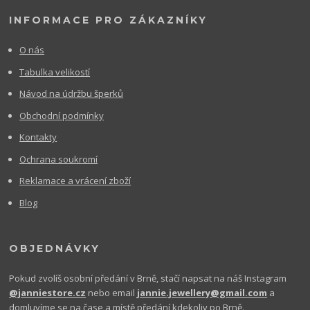
INFORMACE PRO ZÁKAZNÍKY
O nás
Tabulka velikostí
Návod na údržbu šperků
Obchodní podmínky
Kontakty
Ochrana soukromí
Reklamace a vrácení zboží
Blog
OBJEDNÁVKY
Pokud zvolíš osobní předání v Brně, stačí napsat na náš Instagram
@janniestore.cz
nebo email
jannie.jewellery@gmail.com
a
domluvíme se na čase a místě předání kdekoliv po Brně.