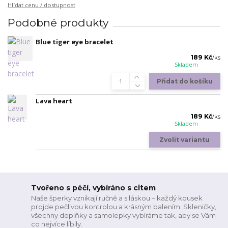
Hlídat cenu / dostupnost
Podobné produkty
Blue tiger eye bracelet
189 Kč
/
ks
Skladem
Přidat do košíku
Lava heart
189 Kč
/
ks
Skladem
Zvolit variantu
Tvořeno s péčí, vybíráno s citem
Naše šperky vznikají ručně a s láskou – každý kousek
projde pečlivou kontrolou a krásným balením. Skleničky,
všechny doplňky a samolepky vybíráme tak, aby se Vám
co nejvíce líbily.