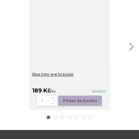
Blue tiger eye bracelet
Lava heart
189 Kč
189 Kč
/
ks
Skladem
/
ks
Přidat do košíku
Zv