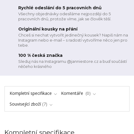
Rychlé odeslání do 5 pracovních dnů
Všechny objednávky odesíláme nejpozději do 5
pracovních dnů, protože víme, jak se člověk těší.
Originální kousky na přání
Chceš si nechat vytvořit jedinečný kousek? Napiš nám na
Instagram nebo e-mail – s radostí vytvoříme něco jen pro
tebe.
100 % česká značka
Sleduj nás na Instagramu @janniestore.cz a buď součástí
něčeho krásného
Kompletní specifikace
Komentáře
0
Související zboží
7
Kompletní specifikace