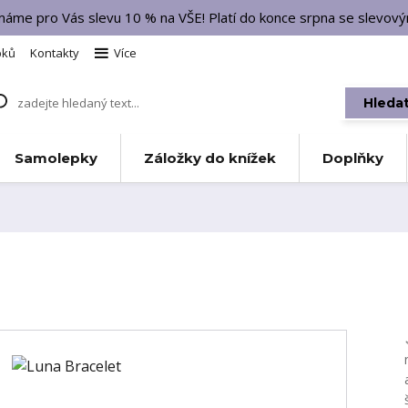
 máme pro Vás slevu 10 % na VŠE! Platí do konce srpna se slevo
bků
Kontakty
Více
Hleda
Samolepky
Záložky do knížek
Doplňky