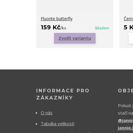
Fluorite butterfly
Čern
159 Kč
5 
/
ks
Skladem
Zvolit variantu
INFORMACE PRO
OBJ
ZÁKAZNÍKY
Pokud z
O nás
stačí n
@janni
Tabulka velikostí
jannie