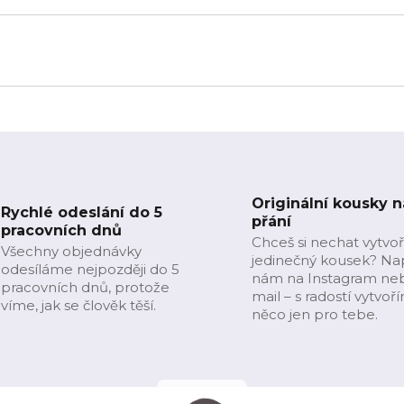
Originální kousky n
Rychlé odeslání do 5
přání
pracovních dnů
Chceš si nechat vytvoř
Všechny objednávky
jedinečný kousek? Na
odesíláme nejpozději do 5
nám na Instagram ne
pracovních dnů, protože
mail – s radostí vytvoř
víme, jak se člověk těší.
něco jen pro tebe.