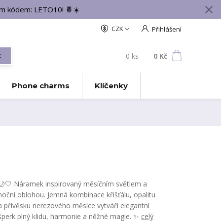
vým kódem: LETO10! 🍍☀️
CZK
Přihlášení
0
ks
za
0 Kč
t
Phone charms
Klíčenky
🌙🤍 Náramek inspirovaný měsíčním světlem a
noční oblohou. Jemná kombinace křišťálu, opalitu
a přívěsku nerezového měsíce vytváří elegantní
šperk plný klidu, harmonie a něžné magie. ✨
celý