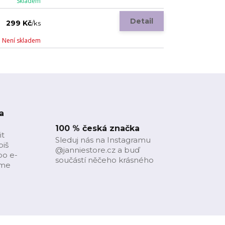
Skladem
Detail
299 Kč
/
ks
Není skladem
a
100 % česká značka
it
Sleduj nás na Instagramu
piš
@janniestore.cz a buď
bo e-
součástí něčeho krásného
íme