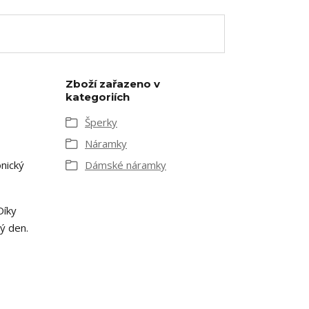
Zboží zařazeno v
kategoriích
Šperky
Náramky
onický
Dámské náramky
Díky
ý den.