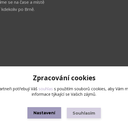
íme se na čase a místě
 kdekoliv po Brně.
Zpracování cookies
Upravit sběr cookies.
rtneři potřebují Váš
souhlas
s použitím souborů cookies, aby Vám m
informace týkající se Vašich zájmů.
Copyright © 2026 Všechna práva vyhrazena
Nastavení
Souhlasím
Vytvořeno na
Eshop-rychle.cz