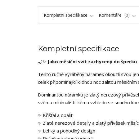
Kompletní specifikace
Komentáře
0
Kompletní specifikace
🌙✨
Jako měsíční svit zachycený do šperku.
Tento ručně vyráběný náramek okouzlí svou jemno
celek připomínající klidnou noc zalitou měsíčním
Dominantou náramku je zlatý nerezový přívěse
svému minimalistickému vzhledu se snadno komb
✨ Křišťál a opalit
✨ Zlaté nerezové detaily a zlatý přívěsek měsí
✨ Lehký a pohodlný design
✨ Ručně vyrobený originál