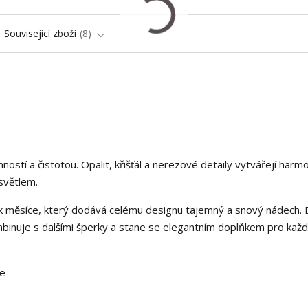
Související zboží
8
stí a čistotou. Opalit, křišťál a nerezové detaily vytvářejí harm
 světlem.
k měsíce, který dodává celému designu tajemný a snový nádech. 
inuje s dalšími šperky a stane se elegantním doplňkem pro každ
ce