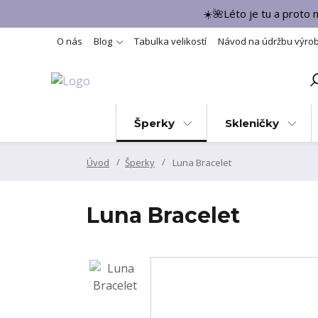
☀️🌺Léto je tu a proto
O nás
Blog
Tabulka velikostí
Návod na údržbu výro
Šperky
Skleničky
Úvod
Šperky
Luna Bracelet
Luna Bracelet