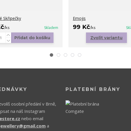
é Skřipečky
Emojis
Kč
99 Kč
/
ks
Skladem
/
ks
Sk
Přidat do košíku
Zvolit variantu
EDNÁVKY
PLATEBNÍ BRÁNY
volíš osobní předání v Brně,
apsat na náš Instagram
estore.cz
nebo email
.jewellery@gmail.com
a