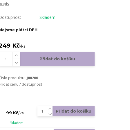
popis
Dostupnost
Skladem
Nejsme plátci DPH
249 Kč
/
ks
Přidat do košíku
Číslo produktu:
J00200
Hlídat cenu / dostupnost
Přidat do košíku
99 Kč
/
ks
Skladem