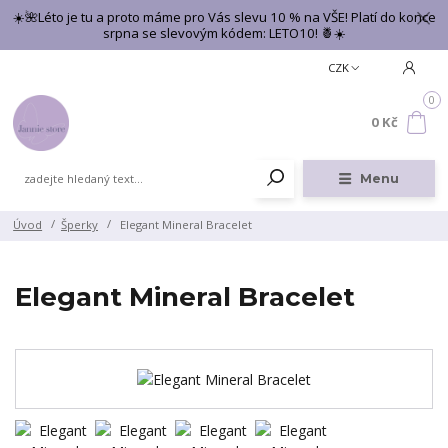
☀️🌺Léto je tu a proto máme pro Vás slevu 10 % na VŠE! Platí do konce
srpna se slevovým kódem: LETO10! 🍍☀️
CZK
0
0 Kč
Menu
Úvod
Šperky
Elegant Mineral Bracelet
Elegant Mineral Bracelet