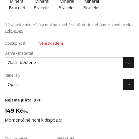
Náramek z minerálů a možnosti výběru bižuterie nebo nerezové oceli.
celý popis
Dostupnost
Není skladem
Barva - materiál
Minerály
Nejsme plátci DPH
149 Kč
/
ks
Momentálně není k dispozici
Číslo produktu:
J00148-48