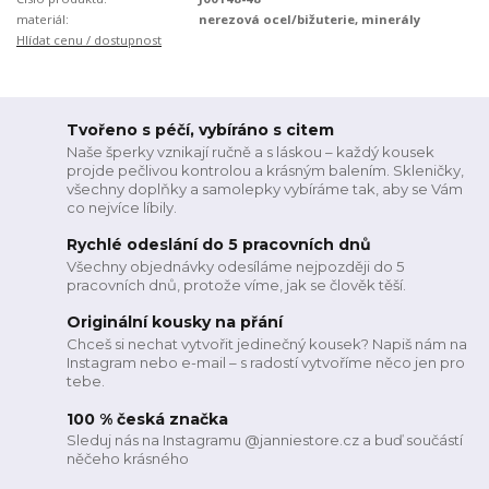
materiál:
nerezová ocel/bižuterie, minerály
Hlídat cenu / dostupnost
Tvořeno s péčí, vybíráno s citem
Naše šperky vznikají ručně a s láskou – každý kousek
projde pečlivou kontrolou a krásným balením. Skleničky,
všechny doplňky a samolepky vybíráme tak, aby se Vám
co nejvíce líbily.
Rychlé odeslání do 5 pracovních dnů
Všechny objednávky odesíláme nejpozději do 5
pracovních dnů, protože víme, jak se člověk těší.
Originální kousky na přání
Chceš si nechat vytvořit jedinečný kousek? Napiš nám na
Instagram nebo e-mail – s radostí vytvoříme něco jen pro
tebe.
100 % česká značka
Sleduj nás na Instagramu @janniestore.cz a buď součástí
něčeho krásného