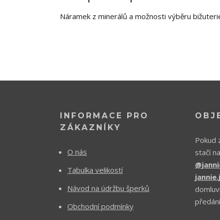
Náramek z minerálů a možnosti výběru bižuteri
INFORMACE PRO
OBJ
ZÁKAZNÍKY
Pokud z
O nás
stačí n
@janni
Tabulka velikostí
jannie
Návod na údržbu šperků
domluv
předání
Obchodní podmínky