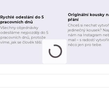
Originální kousky n
Rychlé odeslání do 5
přání
pracovních dnů
Chceš si nechat vytvoř
Všechny objednávky
jedinečný kousek? Na
odesíláme nejpozději do 5
nám na Instagram ne
pracovních dnů, protože
mail – s radostí vytvoř
víme, jak se člověk těší.
něco jen pro tebe.