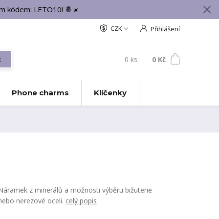
vým kódem: LETO10! 🍍☀️
CZK
Přihlášení
0
ks
za
0 Kč
t
Phone charms
Klíčenky
Náramek z minerálů a možnosti výběru bižuterie
nebo nerezové oceli.
celý popis