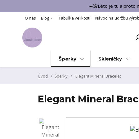
☀️🌺Léto je tu a proto
O nás
Blog
Tabulka velikostí
Návod na údržbu výro
Šperky
Skleničky
Úvod
Šperky
Elegant Mineral Bracelet
Elegant Mineral Brac