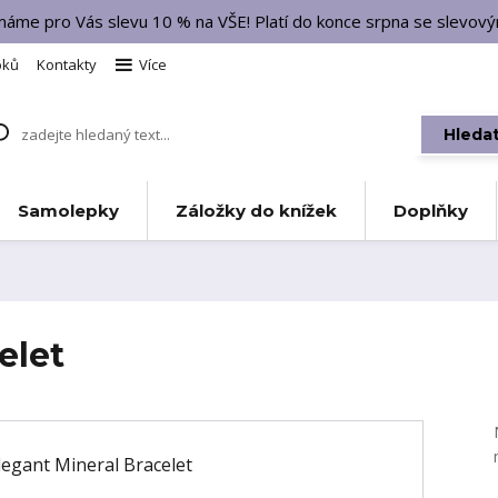
 máme pro Vás slevu 10 % na VŠE! Platí do konce srpna se slevo
bků
Kontakty
Více
Hleda
Samolepky
Záložky do knížek
Doplňky
elet