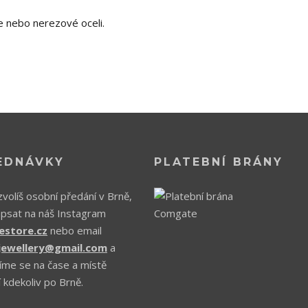
e nebo nerezové oceli.
EDNÁVKY
PLATEBNÍ BRÁNY
volíš osobní předání v Brně,
apsat na náš Instagram
estore.cz
nebo email
.jewellery@gmail.com
a
íme se na čase a místě
 kdekoliv po Brně.