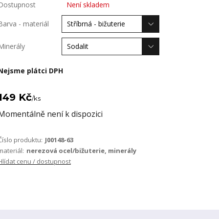
Dostupnost
Není skladem
Barva - materiál
Minerály
Nejsme plátci DPH
149 Kč
/
ks
Momentálně není k dispozici
Číslo produktu:
J00148-63
materiál:
nerezová ocel/bižuterie, minerály
Hlídat cenu / dostupnost