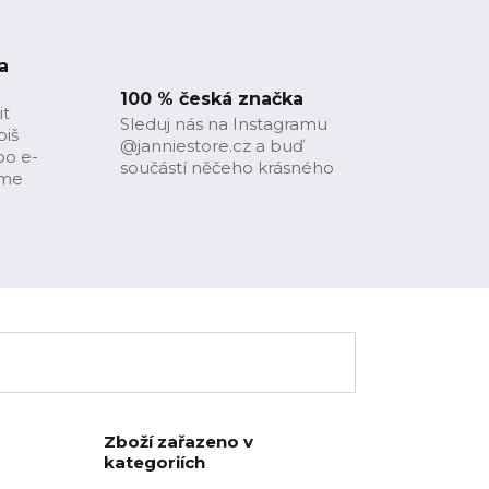
a
100 % česká značka
it
Sleduj nás na Instagramu
piš
@janniestore.cz a buď
bo e-
součástí něčeho krásného
íme
Zboží zařazeno v
kategoriích