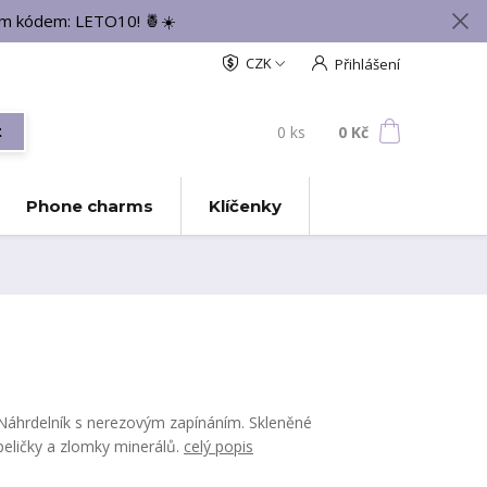
vým kódem: LETO10! 🍍☀️
CZK
Přihlášení
0
ks
za
0 Kč
t
Phone charms
Klíčenky
Náhrdelník s nerezovým zapínáním. Skleněné
peličky a zlomky minerálů.
celý popis