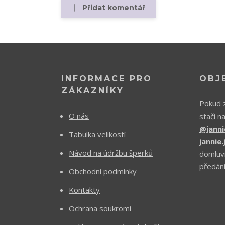
Přidat komentář
INFORMACE PRO
OBJ
ZÁKAZNÍKY
Pokud z
O nás
stačí n
@janni
Tabulka velikostí
jannie
Návod na údržbu šperků
domluv
předání
Obchodní podmínky
Kontakty
Ochrana soukromí