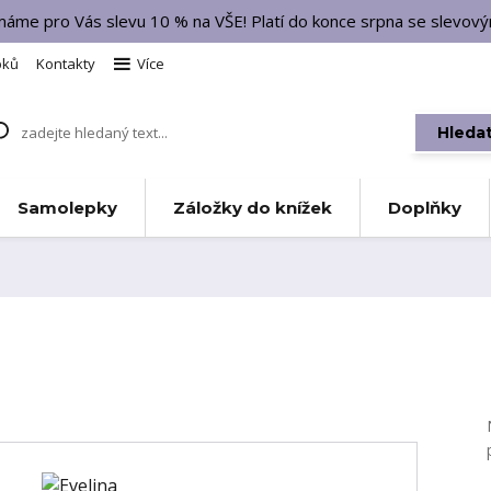
 máme pro Vás slevu 10 % na VŠE! Platí do konce srpna se slevo
bků
Kontakty
Více
Hleda
Samolepky
Záložky do knížek
Doplňky