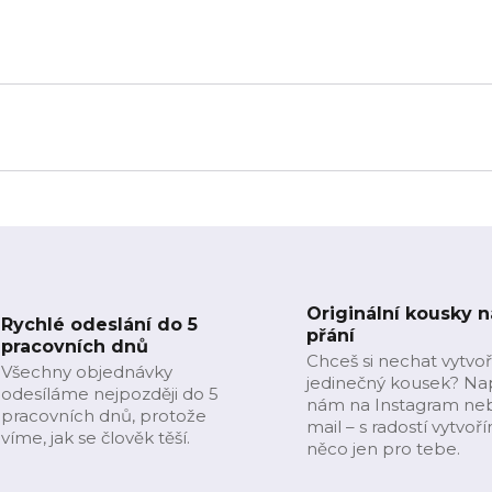
Originální kousky n
Rychlé odeslání do 5
přání
pracovních dnů
Chceš si nechat vytvoř
Všechny objednávky
jedinečný kousek? Na
odesíláme nejpozději do 5
nám na Instagram ne
pracovních dnů, protože
mail – s radostí vytvoř
víme, jak se člověk těší.
něco jen pro tebe.