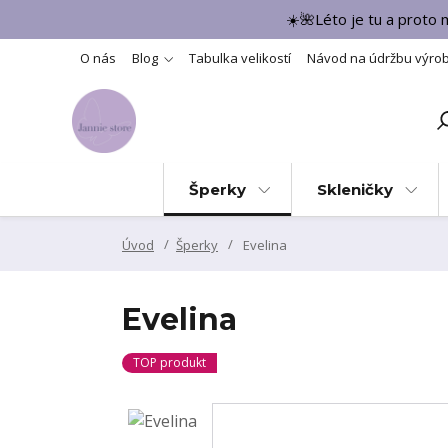
☀️🌺Léto je tu a proto
O nás
Blog
Tabulka velikostí
Návod na údržbu výro
Šperky
Skleničky
Úvod
Šperky
Evelina
Evelina
TOP produkt