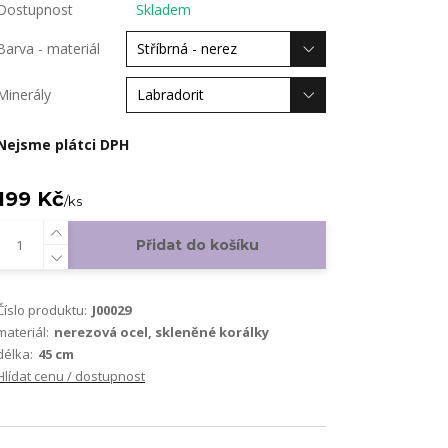
Dostupnost
Skladem
Barva - materiál
Minerály
Nejsme plátci DPH
199 Kč
/
ks
Přidat do košíku
Číslo produktu:
J00029
materiál:
nerezová ocel, skleněné korálky
délka:
45 cm
Hlídat cenu / dostupnost