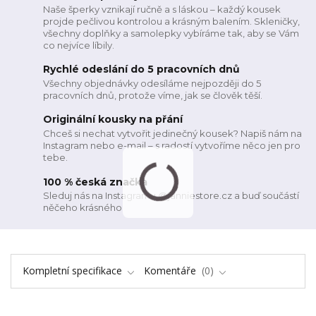
Naše šperky vznikají ručně a s láskou – každý kousek
projde pečlivou kontrolou a krásným balením. Skleničky,
všechny doplňky a samolepky vybíráme tak, aby se Vám
co nejvíce líbily.
Rychlé odeslání do 5 pracovních dnů
Všechny objednávky odesíláme nejpozději do 5
pracovních dnů, protože víme, jak se člověk těší.
Originální kousky na přání
Chceš si nechat vytvořit jedinečný kousek? Napiš nám na
Instagram nebo e-mail – s radostí vytvoříme něco jen pro
tebe.
100 % česká značka
Sleduj nás na Instagramu @janniestore.cz a buď součástí
něčeho krásného
Kompletní specifikace
Komentáře
0