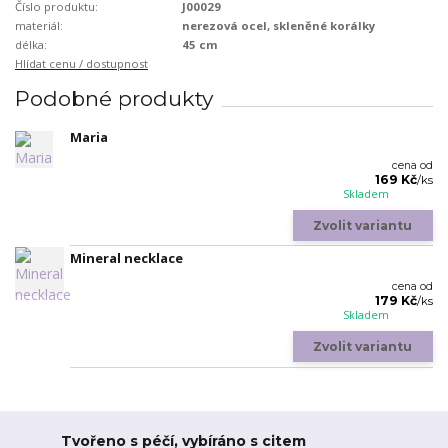
Číslo produktu:
J00029
materiál:
nerezová ocel, skleněné korálky
délka:
45 cm
Hlídat cenu / dostupnost
Podobné produkty
Maria
cena od
169 Kč
/
ks
Skladem
Zvolit variantu
Mineral necklace
cena od
179 Kč
/
ks
Skladem
Zvolit variantu
Tvořeno s péčí, vybíráno s citem