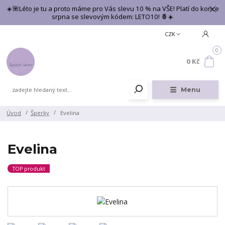
☀️🌺Léto je tu a proto máme pro Vás slevu 10 % na VŠE! Platí do konce
srpna se slevovým kódem: LETO10! 🍍☀️
CZK
0
0 Kč
Menu
Úvod
Šperky
Evelina
Evelina
TOP produkt