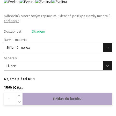
Náhrdelník s nerezovým zapínáním. Skleněné peličky a zlomky minerálů.
celý popis
Dostupnost
Skladem
Barva - materiál
Minerály
Nejsme plátci DPH
199 Kč
/
ks
Přidat do košíku