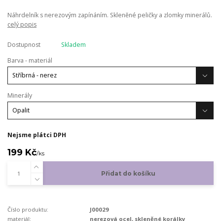
Náhrdelník s nerezovým zapínáním. Skleněné peličky a zlomky minerálů.
celý popis
Dostupnost
Skladem
Barva - materiál
Minerály
Nejsme plátci DPH
199 Kč
/
ks
Přidat do košíku
Číslo produktu:
J00029
materiál:
nerezová ocel, skleněné korálky