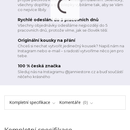
všechny doplňky a samolepky vybíráme tak, aby se Vám
co nejvíce líbily.
Rychlé odeslání do 5 pracovních dnů
Všechny objednávky odesíláme nejpozději do 5
pracovních dnů, protože víme, jak se člověk těší.
Originální kousky na přání
Chceš si nechat vytvořit jedinečný kousek? Napiš nám na
Instagram nebo e-mail – s radostí vytvoříme něco jen pro
tebe.
100 % česká značka
Sleduj nás na Instagramu @janniestore.cz a buď součástí
něčeho krásného
Kompletní specifikace
Komentáře
0
Kompletní specifikace