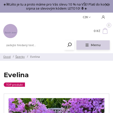
☀️🌺Léto je tu a proto máme pro Vás slevu 10 % na VŠE! Platí do konce
srpna se slevovým kódem: LETO10! 🍍☀️
CZK
0
0 Kč
Menu
Úvod
Šperky
Evelina
Evelina
TOP produkt