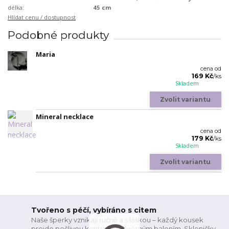
délka:
45 cm
Hlídat cenu / dostupnost
Podobné produkty
Maria
cena od
169 Kč
/
ks
Skladem
Zvolit variantu
Mineral necklace
cena od
179 Kč
/
ks
Skladem
Zvolit variantu
Tvořeno s péčí, vybíráno s citem
Naše šperky vznikají ručně a s láskou – každý kousek
projde pečlivou kontrolou a krásným balením. Skleničky,