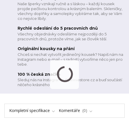
Naše šperky vznikají ručně a s láskou – každý kousek
projde pečlivou kontrolou a krásným balením. Skleničky,
všechny doplňky a samolepky vybíráme tak, aby se Vám
co nejvíce líbily.
Rychlé odeslání do 5 pracovních dnů
Všechny objednávky odesíláme nejpozději do 5
pracovních dnů, protože víme, jak se člověk těší.
Originální kousky na přání
Chceš si nechat vytvořit jedinečný kousek? Napiš nám na
Instagram nebo e-mail – s radostí vytvoříme něco jen pro
tebe.
100 % česká značka
Sleduj nás na Instagramu @janniestore.cz a buď součástí
něčeho krásného
Kompletní specifikace
Komentáře
0