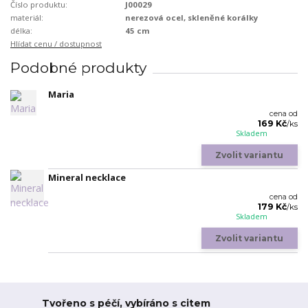
Číslo produktu:
J00029
materiál:
nerezová ocel, skleněné korálky
délka:
45 cm
Hlídat cenu / dostupnost
Podobné produkty
Maria
cena od
169 Kč
/
ks
Skladem
Zvolit variantu
Mineral necklace
cena od
179 Kč
/
ks
Skladem
Zvolit variantu
Tvořeno s péčí, vybíráno s citem