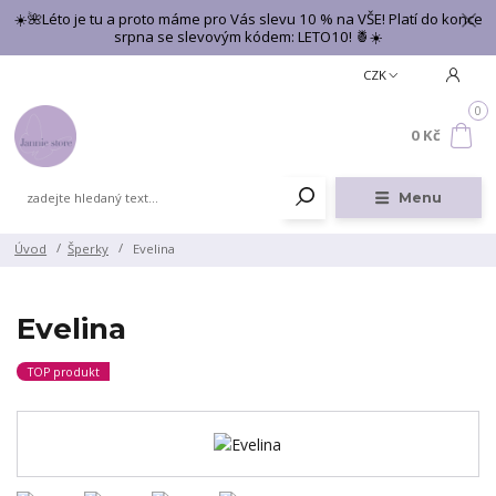
☀️🌺Léto je tu a proto máme pro Vás slevu 10 % na VŠE! Platí do konce
srpna se slevovým kódem: LETO10! 🍍☀️
CZK
0
0 Kč
Menu
Úvod
Šperky
Evelina
Evelina
TOP produkt