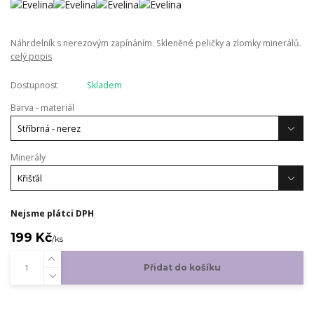
Náhrdelník s nerezovým zapínáním. Skleněné peličky a zlomky minerálů.
celý popis
Dostupnost
Skladem
Barva - materiál
Minerály
Nejsme plátci DPH
199 Kč
/
ks
Přidat do košíku