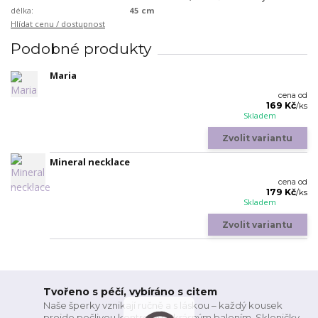
délka:
45 cm
Hlídat cenu / dostupnost
Podobné produkty
Maria
cena od
169 Kč
/
ks
Skladem
Zvolit variantu
Mineral necklace
cena od
179 Kč
/
ks
Skladem
Zvolit variantu
Tvořeno s péčí, vybíráno s citem
Naše šperky vznikají ručně a s láskou – každý kousek
projde pečlivou kontrolou a krásným balením. Skleničky,