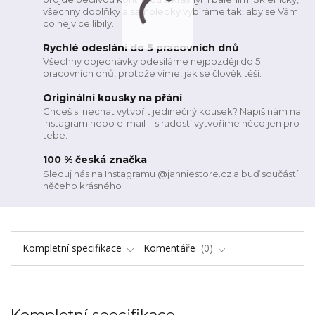
všechny doplňky a samolepky vybíráme tak, aby se Vám
co nejvíce líbily.
Rychlé odeslání do 5 pracovních dnů
Všechny objednávky odesíláme nejpozději do 5
pracovních dnů, protože víme, jak se člověk těší.
Originální kousky na přání
Chceš si nechat vytvořit jedinečný kousek? Napiš nám na
Instagram nebo e-mail – s radostí vytvoříme něco jen pro
tebe.
100 % česká značka
Sleduj nás na Instagramu @janniestore.cz a buď součástí
něčeho krásného
Kompletní specifikace
Komentáře
0
Kompletní specifikace