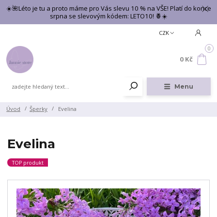
☀️🌺Léto je tu a proto máme pro Vás slevu 10 % na VŠE! Platí do konce
srpna se slevovým kódem: LETO10! 🍍☀️
CZK
0
0 Kč
Menu
Úvod
Šperky
Evelina
Evelina
TOP produkt