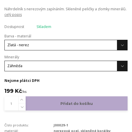
Náhrdelník s nerezovým zapínáním. Skleněné peličky a zlomky minerálů.
celý popis
Dostupnost
Skladem
Barva - materiál
Minerály
Nejsme plátci DPH
199 Kč
/
ks
Přidat do košíku
Číslo produktu:
J00029-1
materiál:
nerezová ocel, skleněné korálky