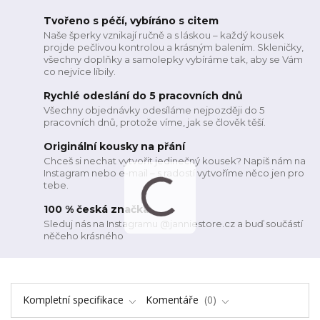
Tvořeno s péčí, vybíráno s citem
Naše šperky vznikají ručně a s láskou – každý kousek
projde pečlivou kontrolou a krásným balením. Skleničky,
všechny doplňky a samolepky vybíráme tak, aby se Vám
co nejvíce líbily.
Rychlé odeslání do 5 pracovních dnů
Všechny objednávky odesíláme nejpozději do 5
pracovních dnů, protože víme, jak se člověk těší.
Originální kousky na přání
Chceš si nechat vytvořit jedinečný kousek? Napiš nám na
Instagram nebo e-mail – s radostí vytvoříme něco jen pro
tebe.
100 % česká značka
Sleduj nás na Instagramu @janniestore.cz a buď součástí
něčeho krásného
Kompletní specifikace
Komentáře
0