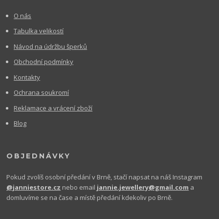
O nás
Tabulka velikostí
Návod na údržbu šperků
Obchodní podmínky
Kontakty
Ochrana soukromí
Reklamace a vrácení zboží
Blog
OBJEDNÁVKY
Pokud zvolíš osobní předání v Brně, stačí napsat na náš Instagram
@janniestore.cz
nebo email
jannie.jewellery@gmail.com
a
domluvíme se na čase a místě předání kdekoliv po Brně.