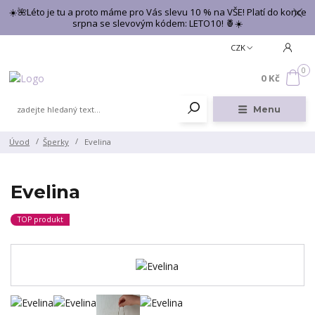
☀️🌺Léto je tu a proto máme pro Vás slevu 10 % na VŠE! Platí do konce
srpna se slevovým kódem: LETO10! 🍍☀️
CZK
0
0 Kč
Menu
Úvod
Šperky
Evelina
Evelina
TOP produkt