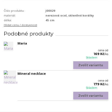
Číslo produktu:
J00029
materiál:
nerezová ocel, skleněné korálky
délka:
45 cm
Hlídat cenu / dostupnost
Podobné produkty
Maria
cena od
169 Kč
/
ks
Skladem
Zvolit variantu
Mineral necklace
cena od
179 Kč
/
ks
Skladem
Zvolit variantu