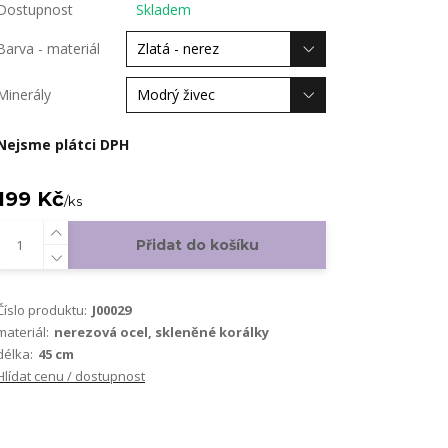
Dostupnost
Skladem
Barva - materiál
Minerály
Nejsme plátci DPH
199 Kč
/
ks
Přidat do košíku
Číslo produktu:
J00029
materiál:
nerezová ocel, skleněné korálky
délka:
45 cm
Hlídat cenu / dostupnost