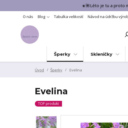
☀️🌺Léto je tu a proto
O nás
Blog
Tabulka velikostí
Návod na údržbu výro
Šperky
Skleničky
Úvod
Šperky
Evelina
Evelina
TOP produkt