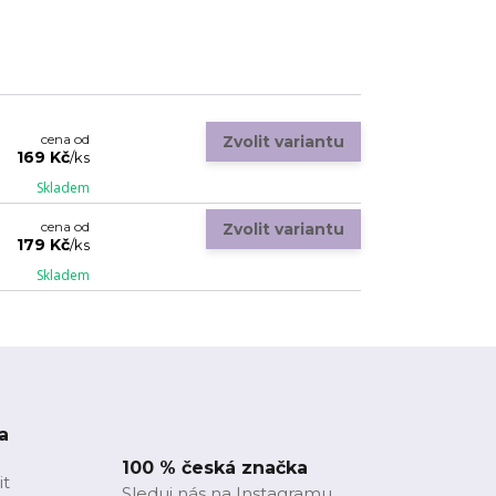
cena od
Zvolit variantu
169 Kč
/
ks
Skladem
cena od
Zvolit variantu
179 Kč
/
ks
Skladem
a
100 % česká značka
it
Sleduj nás na Instagramu