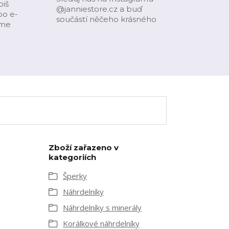
piš
@janniestore.cz a buď
bo e-
součástí něčeho krásného
íme
Zboží zařazeno v
kategoriích
Šperky
Náhrdelníky
Náhrdelníky s minerály
Korálkové náhrdelníky