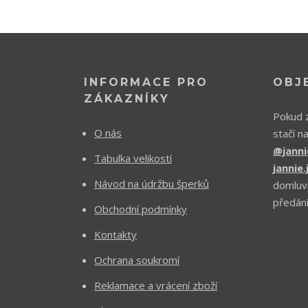
INFORMACE PRO
OBJ
ZÁKAZNÍKY
Pokud z
O nás
stačí n
@janni
Tabulka velikostí
jannie
Návod na údržbu šperků
domluv
předání
Obchodní podmínky
Kontakty
Ochrana soukromí
Reklamace a vrácení zboží