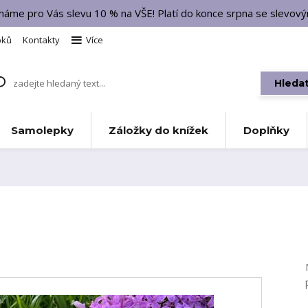
 máme pro Vás slevu 10 % na VŠE! Platí do konce srpna se slevo
bků
Kontakty
Více
Hleda
Samolepky
Záložky do knížek
Doplňky