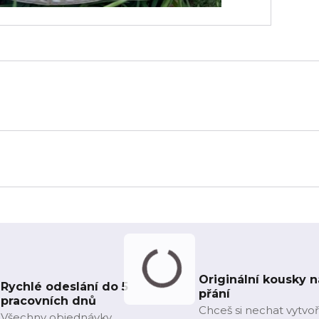
Originální kousky n
Rychlé odeslání do 5
přání
pracovních dnů
Chceš si nechat vytvoř
Všechny objednávky