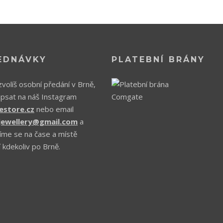
EDNÁVKY
PLATEBNÍ BRÁNY
volíš osobní předání v Brně,
apsat na náš Instagram
estore.cz
nebo email
.jewellery@gmail.com
a
íme se na čase a místě
 kdekoliv po Brně.