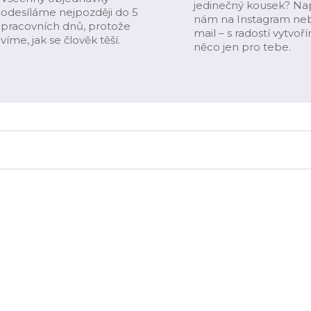
jedinečný kousek? Na
odesíláme nejpozději do 5
nám na Instagram ne
pracovních dnů, protože
mail – s radostí vytvoř
víme, jak se člověk těší.
něco jen pro tebe.