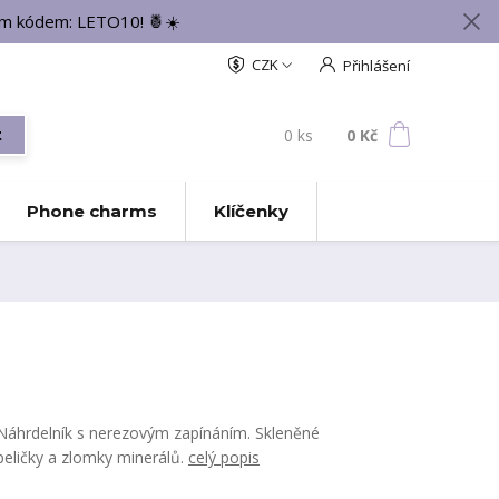
vým kódem: LETO10! 🍍☀️
CZK
Přihlášení
0
ks
za
0 Kč
t
Phone charms
Klíčenky
Náhrdelník s nerezovým zapínáním. Skleněné
peličky a zlomky minerálů.
celý popis