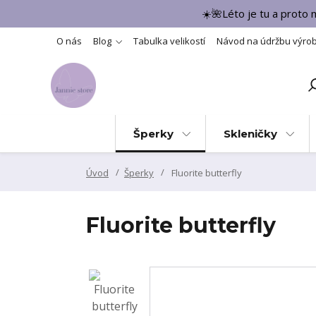
☀️🌺Léto je tu a proto
O nás
Blog
Tabulka velikostí
Návod na údržbu výro
Šperky
Skleničky
Úvod
Šperky
Fluorite butterfly
Fluorite butterfly