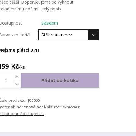
něco těžší. Doporučujeme se vyhnout
celodennímu nošení.
celý popis
Dostupnost
Skladem
Barva - materiál
Nejsme plátci DPH
159 Kč
/
ks
Přidat do košíku
Číslo produktu:
J00055
materiál:
nerezová ocel/bižuterie/mosaz
Hlídat cenu / dostupnost