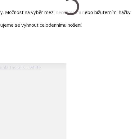
y. Možnost na výběr mezi nerezovými nebo bižuterními háčky.
učujeme se vyhnout celodennímu nošení.