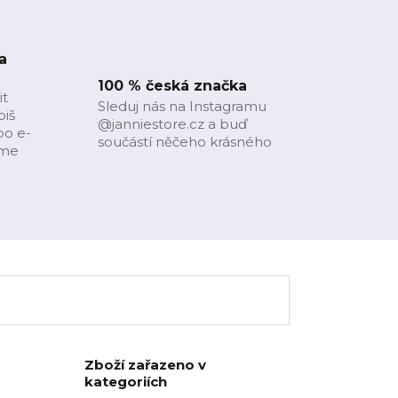
a
100 % česká značka
it
Sleduj nás na Instagramu
piš
@janniestore.cz a buď
bo e-
součástí něčeho krásného
íme
Zboží zařazeno v
kategoriích