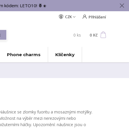
vým kódem: LETO10! 🍍☀️
CZK
Přihlášení
0
ks
za
0 Kč
t
Phone charms
Klíčenky
Náušnice se zlomky fuoritu a mosaznými motýlky.
Možnost na výběr mezi nerezovými nebo
bižuterními háčky. Upozornění: náušnice jsou o