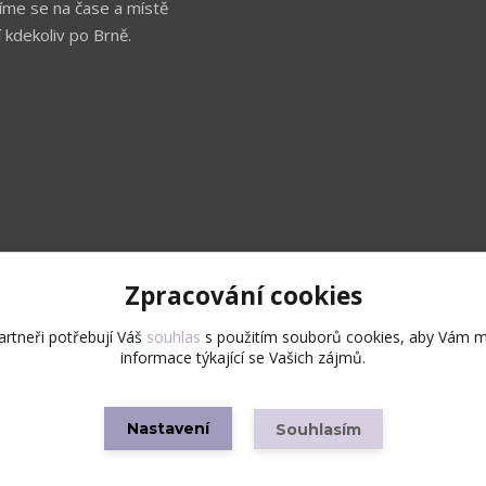
íme se na čase a místě
 kdekoliv po Brně.
Zpracování cookies
Upravit sběr cookies.
rtneři potřebují Váš
souhlas
s použitím souborů cookies, aby Vám m
informace týkající se Vašich zájmů.
Copyright © 2026 Všechna práva vyhrazena
Nastavení
Souhlasím
Vytvořeno na
Eshop-rychle.cz