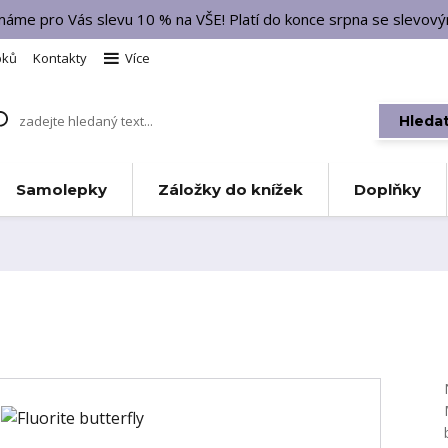
 máme pro Vás slevu 10 % na VŠE! Platí do konce srpna se slevo
bků
Kontakty
Více
Hleda
Samolepky
Záložky do knížek
Doplňky