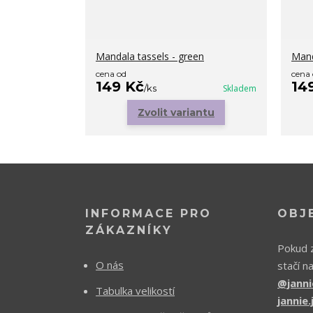
Mandala tassels - green
Mand
cena od
cena
149 Kč
14
/
ks
Skladem
Zvolit variantu
INFORMACE PRO
OBJ
ZÁKAZNÍKY
Pokud z
O nás
stačí n
@janni
Tabulka velikostí
jannie