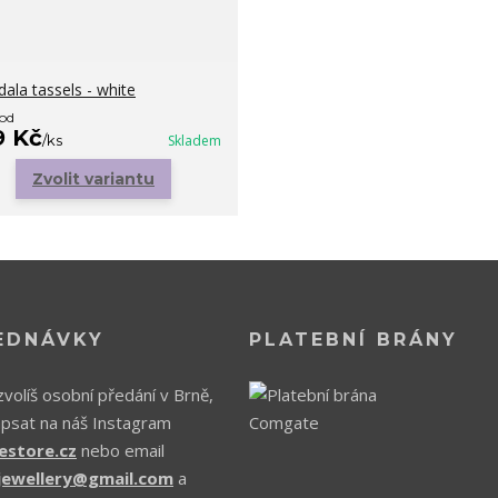
ala tassels - white
 od
9 Kč
/
ks
Skladem
Zvolit variantu
EDNÁVKY
PLATEBNÍ BRÁNY
volíš osobní předání v Brně,
apsat na náš Instagram
estore.cz
nebo email
.jewellery@gmail.com
a