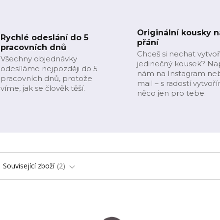
Originální kousky n
Rychlé odeslání do 5
přání
pracovních dnů
Chceš si nechat vytvoř
Všechny objednávky
jedinečný kousek? Na
odesíláme nejpozději do 5
nám na Instagram ne
pracovních dnů, protože
mail – s radostí vytvoř
víme, jak se člověk těší.
něco jen pro tebe.
Související zboží
2