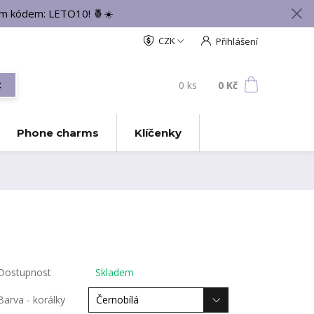
vým kódem: LETO10! 🍍☀️
CZK
Přihlášení
0
ks
za
0 Kč
t
Phone charms
Klíčenky
Dostupnost
Skladem
Barva - korálky