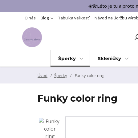
☀️🌺Léto je tu a proto
O nás
Blog
Tabulka velikostí
Návod na údržbu výro
Šperky
Skleničky
Úvod
Šperky
Funky color ring
Funky color ring