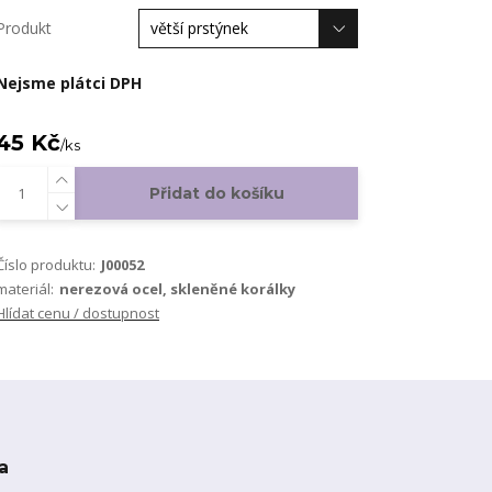
Produkt
Nejsme plátci DPH
45 Kč
/
ks
Přidat do košíku
Číslo produktu:
J00052
materiál:
nerezová ocel, skleněné korálky
Hlídat cenu / dostupnost
a