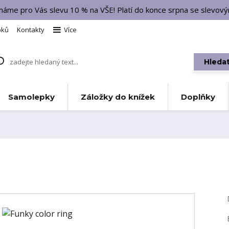
 máme pro Vás slevu 10 % na VŠE! Platí do konce srpna se slevo
bků
Kontakty
Více
Hleda
Samolepky
Záložky do knížek
Doplňky