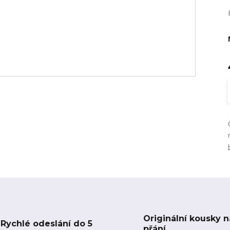
Originální kousky n
Rychlé odeslání do 5
přání