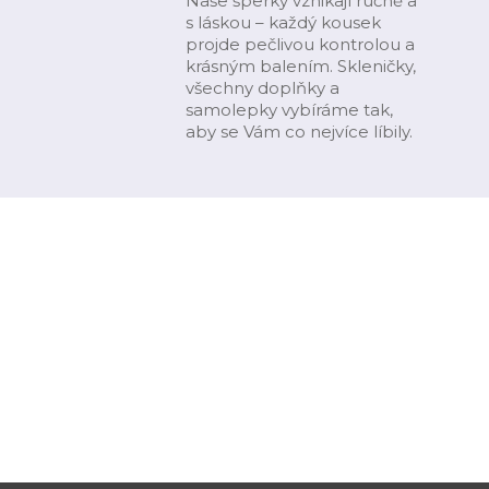
Naše šperky vznikají ručně a
s láskou – každý kousek
projde pečlivou kontrolou a
krásným balením. Skleničky,
všechny doplňky a
samolepky vybíráme tak,
aby se Vám co nejvíce líbily.