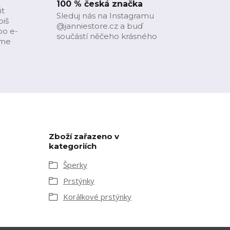
100 % česká značka
it
Sleduj nás na Instagramu
piš
@janniestore.cz a buď
bo e-
součástí něčeho krásného
íme
Zboží zařazeno v
kategoriích
Šperky
Prstýnky
Korálkové prstýnky