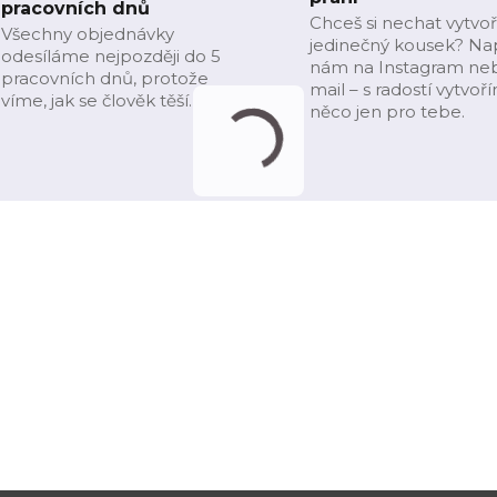
pracovních dnů
Chceš si nechat vytvoř
Všechny objednávky
jedinečný kousek? Na
odesíláme nejpozději do 5
nám na Instagram ne
pracovních dnů, protože
mail – s radostí vytvoř
víme, jak se člověk těší.
něco jen pro tebe.