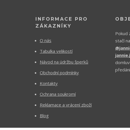
INFORMACE PRO
OBJ
ZÁKAZNÍKY
Pokud z
O nás
stačí n
@janni
Tabulka velikostí
jannie
Návod na údržbu šperků
domluv
předání
Obchodní podmínky
Kontakty
Ochrana soukromí
Reklamace a vrácení zboží
Blog