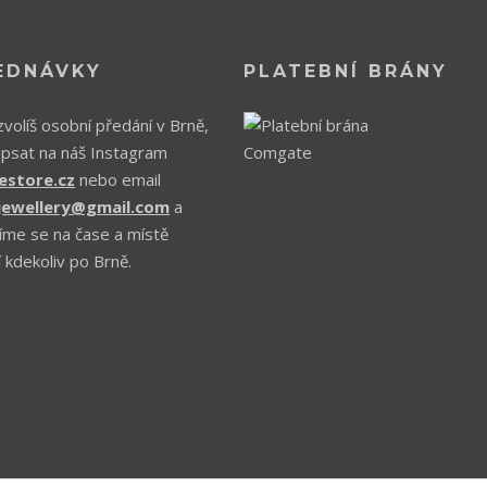
EDNÁVKY
PLATEBNÍ BRÁNY
volíš osobní předání v Brně,
apsat na náš Instagram
estore.cz
nebo email
.jewellery@gmail.com
a
íme se na čase a místě
 kdekoliv po Brně.