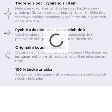
Tvořeno s péčí, vybíráno s citem
Naše šperky vznikají ručně a s láskou – každý kousek
projde pečlivou kontrolou a krásným balením. Skleničky,
všechny doplňky a samolepky vybíráme tak, aby se Vám
co nejvíce líbily.
Rychlé odeslání do 5 pracovních dnů
Všechny objednávky odesíláme nejpozději do 5
pracovních dnů, protože víme, jak se člověk těší.
Originální kousky na přání
Chceš si nechat vytvořit jedinečný kousek? Napiš nám na
Instagram nebo e-mail – s radostí vytvoříme něco jen pro
tebe.
100 % česká značka
Sleduj nás na Instagramu @janniestore.cz a buď součástí
něčeho krásného