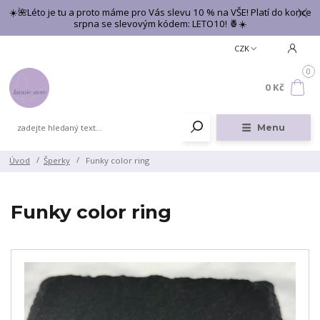
☀️🌺Léto je tu a proto máme pro Vás slevu 10 % na VŠE! Platí do konce
srpna se slevovým kódem: LETO10! 🍍☀️
CZK
0
0 Kč
Menu
Úvod
Šperky
Funky color ring
Funky color ring