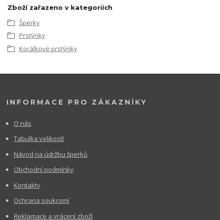
Zboží zařazeno v kategoriích
Šperky
Prstýnky
Korálkové prstýnky
INFORMACE PRO ZÁKAZNÍKY
O nás
Tabulka velikostí
Návod na údržbu šperků
Obchodní podmínky
Kontakty
Ochrana soukromí
Reklamace a vrácení zboží