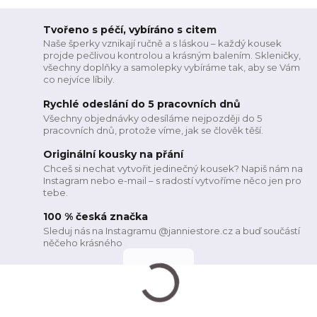
Tvořeno s péčí, vybíráno s citem
Naše šperky vznikají ručně a s láskou – každý kousek
projde pečlivou kontrolou a krásným balením. Skleničky,
všechny doplňky a samolepky vybíráme tak, aby se Vám
co nejvíce líbily.
Rychlé odeslání do 5 pracovních dnů
Všechny objednávky odesíláme nejpozději do 5
pracovních dnů, protože víme, jak se člověk těší.
Originální kousky na přání
Chceš si nechat vytvořit jedinečný kousek? Napiš nám na
Instagram nebo e-mail – s radostí vytvoříme něco jen pro
tebe.
100 % česká značka
Sleduj nás na Instagramu @janniestore.cz a buď součástí
něčeho krásného