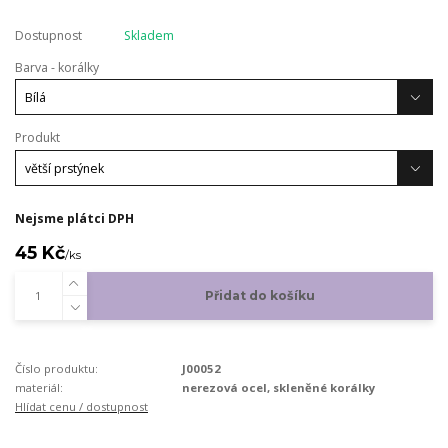
Dostupnost
Skladem
Barva - korálky
Produkt
Nejsme plátci DPH
45 Kč
/
ks
Přidat do košíku
Číslo produktu:
J00052
materiál:
nerezová ocel, skleněné korálky
Hlídat cenu / dostupnost