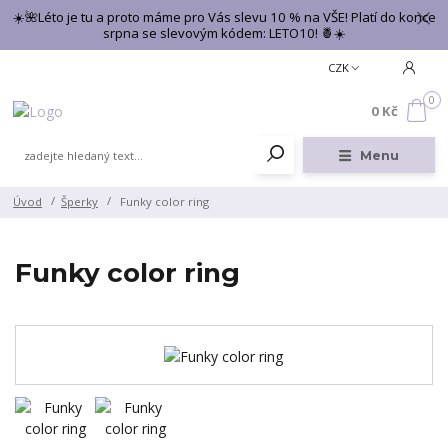
☀️🌺Léto je tu a proto máme pro Vás slevu 10 % na VŠE! Platí do konce
srpna se slevovým kódem: LETO10! 🍍☀️
CZK
0
0 Kč
Menu
Úvod
Šperky
Funky color ring
Funky color ring