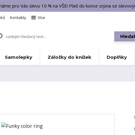
 máme pro Vás slevu 10 % na VŠE! Platí do konce srpna se slevo
bků
Kontakty
Více
Hleda
Samolepky
Záložky do knížek
Doplňky