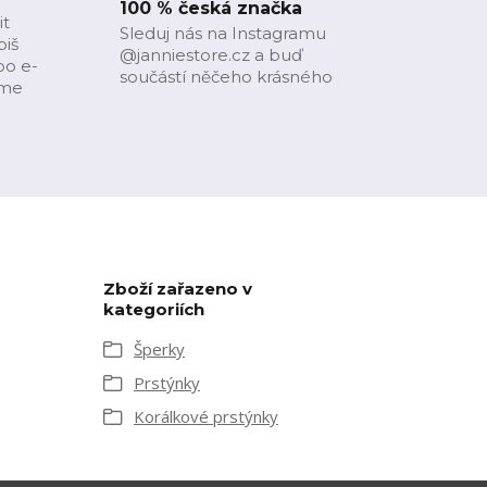
100 % česká značka
it
Sleduj nás na Instagramu
piš
@janniestore.cz a buď
bo e-
součástí něčeho krásného
íme
Zboží zařazeno v
kategoriích
Šperky
Prstýnky
Korálkové prstýnky