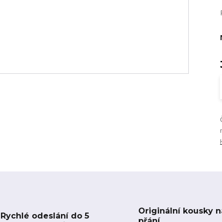
Originální kousky n
Rychlé odeslání do 5
přání