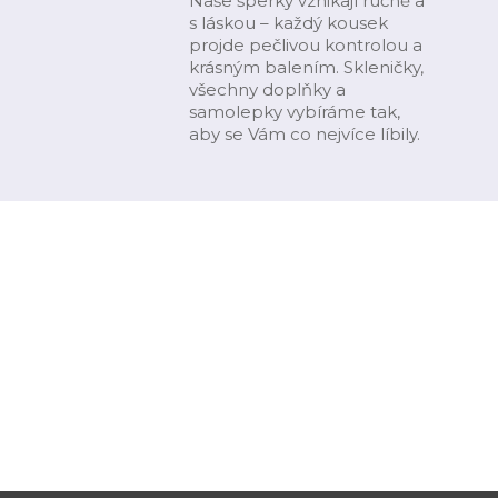
Naše šperky vznikají ručně a
s láskou – každý kousek
projde pečlivou kontrolou a
krásným balením. Skleničky,
všechny doplňky a
samolepky vybíráme tak,
aby se Vám co nejvíce líbily.