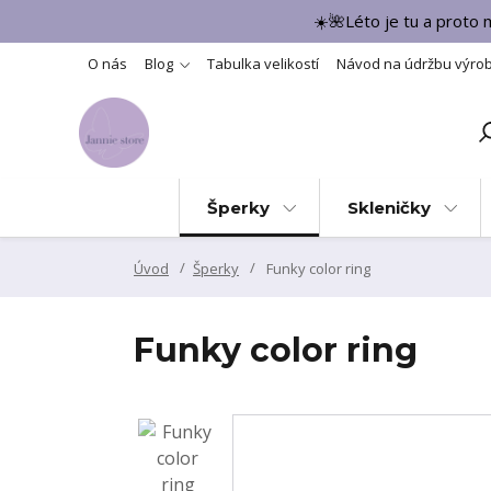
☀️🌺Léto je tu a proto
O nás
Blog
Tabulka velikostí
Návod na údržbu výro
Šperky
Skleničky
Úvod
Šperky
Funky color ring
Funky color ring