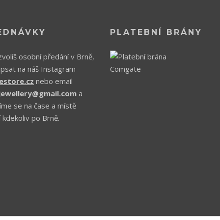
EDNÁVKY
PLATEBNÍ BRÁNY
volíš osobní předání v Brně,
apsat na náš Instagram
estore.cz
nebo email
.jewellery@gmail.com
a
íme se na čase a místě
 kdekoliv po Brně.