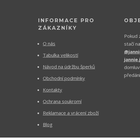
INFORMACE PRO
OBJ
ZÁKAZNÍKY
Pokud z
O nás
stačí n
@janni
Tabulka velikostí
jannie
Návod na údržbu šperků
domluv
předání
Obchodní podmínky
Kontakty
Ochrana soukromí
Reklamace a vrácení zboží
Blog