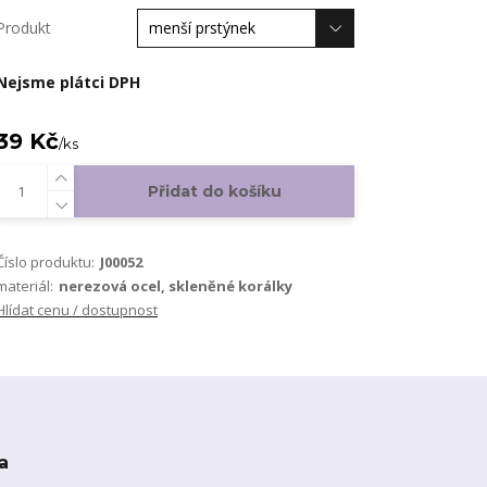
Produkt
Nejsme plátci DPH
39 Kč
/
ks
Přidat do košíku
Číslo produktu:
J00052
materiál:
nerezová ocel, skleněné korálky
Hlídat cenu / dostupnost
a