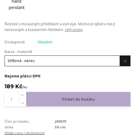
Řetízek s mosazným přívěškem a evil eye. Možnost výběru mezi
nerezovým a bizuterním řetízkem.
celý popis
Dostupnost
Skladem
Barva - materiál
Nejsme plátci DPH
189 Kč
/
ks
Přidat do košíku
Číslo produktu:
J00075
délka:
50 cm
Hlídat cenu / dostupnost