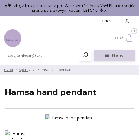
☀️🌺Léto je tu a proto máme pro Vás slevu 10 % na VŠE! Platí do konce
srpna se slevovým kódem: LETO10! 🍍☀️
CZK
0
0 Kč
Menu
Úvod
Šperky
Hamsa hand pendant
Hamsa hand pendant