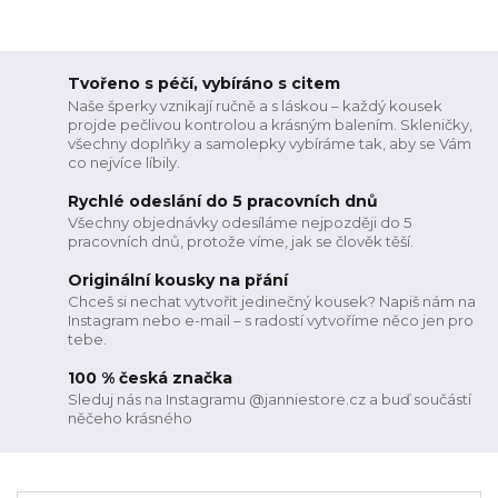
Tvořeno s péčí, vybíráno s citem
Naše šperky vznikají ručně a s láskou – každý kousek
projde pečlivou kontrolou a krásným balením. Skleničky,
všechny doplňky a samolepky vybíráme tak, aby se Vám
co nejvíce líbily.
Rychlé odeslání do 5 pracovních dnů
Všechny objednávky odesíláme nejpozději do 5
pracovních dnů, protože víme, jak se člověk těší.
Originální kousky na přání
Chceš si nechat vytvořit jedinečný kousek? Napiš nám na
Instagram nebo e-mail – s radostí vytvoříme něco jen pro
tebe.
100 % česká značka
Sleduj nás na Instagramu @janniestore.cz a buď součástí
něčeho krásného