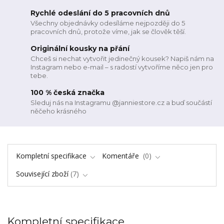
Rychlé odeslání do 5 pracovních dnů
Všechny objednávky odesíláme nejpozději do 5
pracovních dnů, protože víme, jak se člověk těší.
Originální kousky na přání
Chceš si nechat vytvořit jedinečný kousek? Napiš nám na
Instagram nebo e-mail – s radostí vytvoříme něco jen pro
tebe.
100 % česká značka
Sleduj nás na Instagramu @janniestore.cz a buď součástí
něčeho krásného
Kompletní specifikace
Komentáře
0
Související zboží
7
Kompletní specifikace