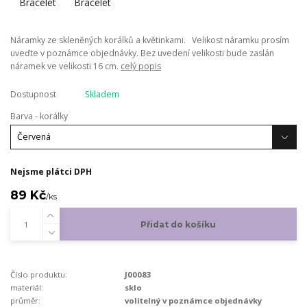
Náramky ze skleněných korálků a květinkami. Velikost náramku prosím
uveďte v poznámce objednávky. Bez uvedení velikosti bude zaslán
náramek ve velikosti 16 cm.
celý popis
Dostupnost
Skladem
Barva - korálky
Nejsme plátci DPH
89 Kč
/
ks
Přidat do košíku
Číslo produktu:
J00083
materiál:
sklo
průměr:
volitelný v poznámce objednávky