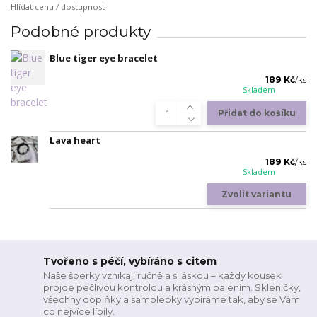
Hlídat cenu / dostupnost
Podobné produkty
Blue tiger eye bracelet
189 Kč
/
ks
Skladem
Přidat do košíku
Lava heart
189 Kč
/
ks
Skladem
Zvolit variantu
Tvořeno s péčí, vybíráno s citem
Naše šperky vznikají ručně a s láskou – každý kousek
projde pečlivou kontrolou a krásným balením. Skleničky,
všechny doplňky a samolepky vybíráme tak, aby se Vám
co nejvíce líbily.