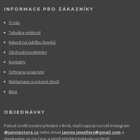
INFORMACE PRO ZÁKAZNÍKY
O nás
Tabulka velikostí
Návod na údržbu šperků
Obchodní podmínky
Kontakty
Ochrana soukromí
Reklamace a vrácení zboží
Blog
OBJEDNÁVKY
Pokud zvolíš osobní předání v Brně, stačí napsat na náš Instagram
@janniestore.cz
nebo email
jannie.jewellery@gmail.com
a
domluvíme se na čase a místě předání kdekoliv po Brně.