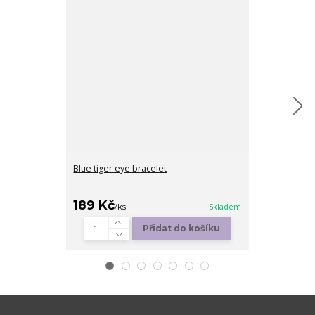
Blue tiger eye bracelet
Lava heart
189 Kč
189 Kč
/
ks
Skladem
/
ks
Přidat do košíku
Zv