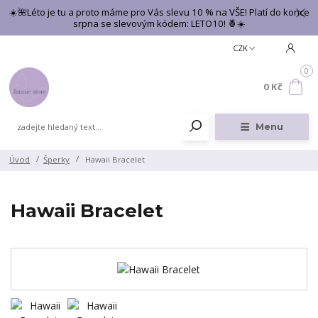
☀️🌺Léto je tu a proto máme pro Vás slevu 10 % na VŠE! Platí do konce
srpna se slevovým kódem: LETO10! 🍍☀️
CZK
0
0 Kč
Menu
Úvod
Šperky
Hawaii Bracelet
Hawaii Bracelet