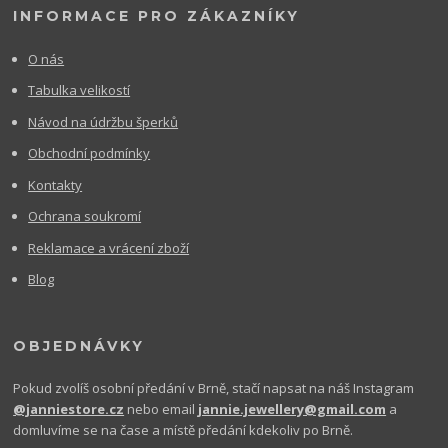
INFORMACE PRO ZÁKAZNÍKY
O nás
Tabulka velikostí
Návod na údržbu šperků
Obchodní podmínky
Kontakty
Ochrana soukromí
Reklamace a vrácení zboží
Blog
OBJEDNÁVKY
Pokud zvolíš osobní předání v Brně, stačí napsat na náš Instagram
@janniestore.cz
nebo email
jannie.jewellery@gmail.com
a
domluvíme se na čase a místě předání kdekoliv po Brně.