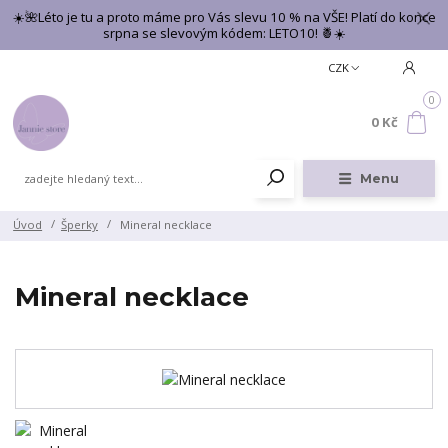
☀️🌺Léto je tu a proto máme pro Vás slevu 10 % na VŠE! Platí do konce
srpna se slevovým kódem: LETO10! 🍍☀️
CZK
0
0 Kč
Menu
Úvod
Šperky
Mineral necklace
Mineral necklace