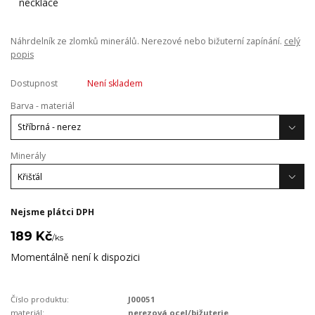
Náhrdelník ze zlomků minerálů. Nerezové nebo bižuterní zapínání.
celý
popis
Dostupnost
Není skladem
Barva - materiál
Minerály
Nejsme plátci DPH
189 Kč
/
ks
Momentálně není k dispozici
Číslo produktu:
J00051
materiál:
nerezová ocel/bižuterie