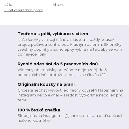
délka:
45 cm
Hlídat cenu / dostupnost
Tvořeno s péčí, vybíráno s citem
Naše šperky vznikají ručně a s láskou – každý kousek
projde pečlivou kontrolou a krásným balením. Skleničky,
všechny doplňky a samolepky vybíráme tak, aby se Vám
co nejvíce líbily.
Rychlé odeslání do 5 pracovních dnů
Všechny objednávky odesíláme nejpozději do 5
pracovních dnů, protože víme, jak se člověk těší.
Originální kousky na přání
Chceš si nechat vytvořit jedinečný kousek? Napiš nám na
Instagram nebo e-mail – s radostí vytvoříme něco jen pro
tebe.
100 % česká značka
Sleduj nás na Instagramu @janniestore.cz a buď součástí
něčeho krásného