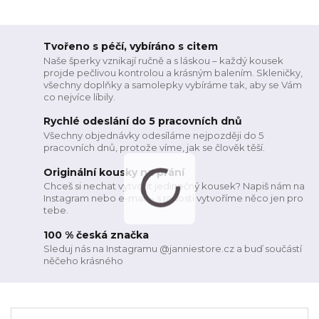
Tvořeno s péčí, vybíráno s citem
Naše šperky vznikají ručně a s láskou – každý kousek
projde pečlivou kontrolou a krásným balením. Skleničky,
všechny doplňky a samolepky vybíráme tak, aby se Vám
co nejvíce líbily.
Rychlé odeslání do 5 pracovních dnů
Všechny objednávky odesíláme nejpozději do 5
pracovních dnů, protože víme, jak se člověk těší.
Originální kousky na přání
Chceš si nechat vytvořit jedinečný kousek? Napiš nám na
Instagram nebo e-mail – s radostí vytvoříme něco jen pro
tebe.
100 % česká značka
Sleduj nás na Instagramu @janniestore.cz a buď součástí
něčeho krásného