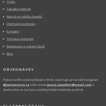
O nás
Tabulka velikostí
Návod na údržbu šperků
Obchodní podmínky
Kontakty
Ochrana soukromí
Reklamace a vrácení zboží
Blog
OBJEDNÁVKY
Pokud zvolíš osobní předání v Brně, stačí napsat na náš Instagram
@janniestore.cz
nebo email
jannie.jewellery@gmail.com
a
domluvíme se na čase a místě předání kdekoliv po Brně.