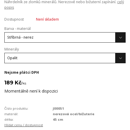
Náhrdelník ze zlomků minerálů. Nerezové nebo bižuterní zapínání.
celý
popis
Dostupnost
Není skladem
Barva - materiál
Minerály
Nejsme plátci DPH
189 Kč
/
ks
Momentálně není k dispozici
Číslo produktu:
J00051
materiál:
nerezová ocel/bižuterie
délka:
45 cm
Hlídat cenu / dostupnost