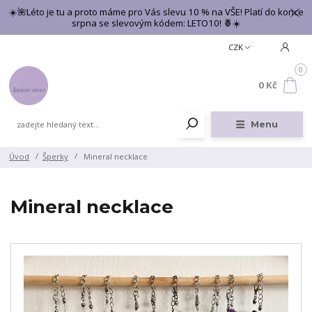
☀️🌺Léto je tu a proto máme pro Vás slevu 10 % na VŠE! Platí do konce
srpna se slevovým kódem: LETO10! 🍍☀️
CZK
0
0 Kč
Menu
Úvod
Šperky
Mineral necklace
Mineral necklace