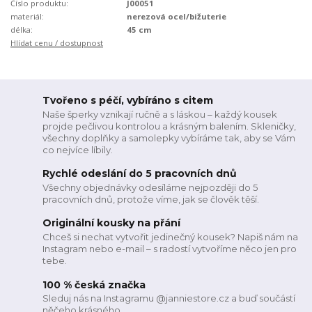
Číslo produktu:
J00051
materiál:
nerezová ocel/bižuterie
délka:
45 cm
Hlídat cenu / dostupnost
Tvořeno s péčí, vybíráno s citem
Naše šperky vznikají ručně a s láskou – každý kousek
projde pečlivou kontrolou a krásným balením. Skleničky,
všechny doplňky a samolepky vybíráme tak, aby se Vám
co nejvíce líbily.
Rychlé odeslání do 5 pracovních dnů
Všechny objednávky odesíláme nejpozději do 5
pracovních dnů, protože víme, jak se člověk těší.
Originální kousky na přání
Chceš si nechat vytvořit jedinečný kousek? Napiš nám na
Instagram nebo e-mail – s radostí vytvoříme něco jen pro
tebe.
100 % česká značka
Sleduj nás na Instagramu @janniestore.cz a buď součástí
něčeho krásného