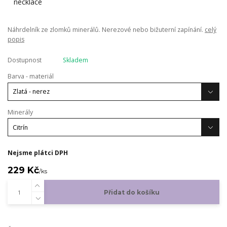
Náhrdelník ze zlomků minerálů. Nerezové nebo bižuterní zapínání.
celý
popis
Dostupnost
Skladem
Barva - materiál
Minerály
Nejsme plátci DPH
229 Kč
/
ks
Přidat do košíku