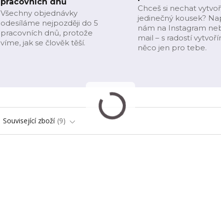
pracovních dnů
Chceš si nechat vytvoř
Všechny objednávky
jedinečný kousek? Na
odesíláme nejpozději do 5
nám na Instagram ne
pracovních dnů, protože
mail – s radostí vytvoř
víme, jak se člověk těší.
něco jen pro tebe.
Související zboží
9