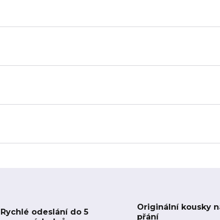
Originální kousky n
Rychlé odeslání do 5
přání