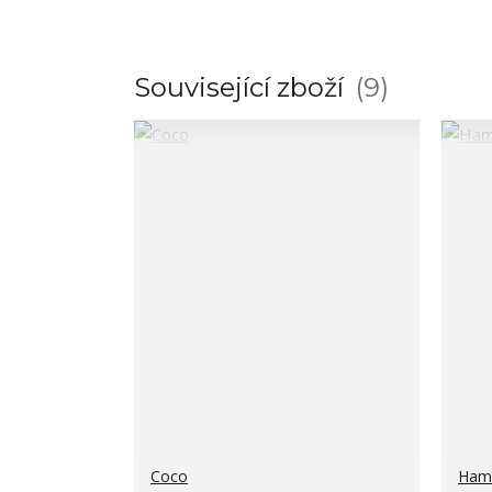
Související zboží
9
Coco
Hams