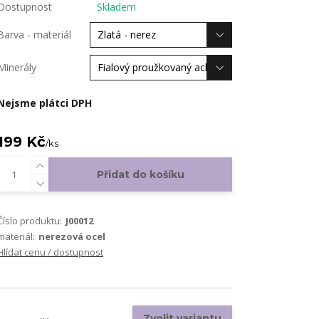
Dostupnost
Skladem
Barva - materiál
Minerály
Nejsme plátci DPH
199 Kč
/
ks
Přidat do košíku
Číslo produktu:
J00012
materiál:
nerezová ocel
Hlídat cenu / dostupnost
Zvolit variantu