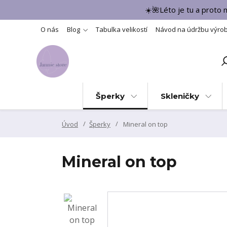
☀️🌺Léto je tu a proto
O nás
Blog
Tabulka velikostí
Návod na údržbu výro
Šperky
Skleničky
Úvod
Šperky
Mineral on top
Mineral on top