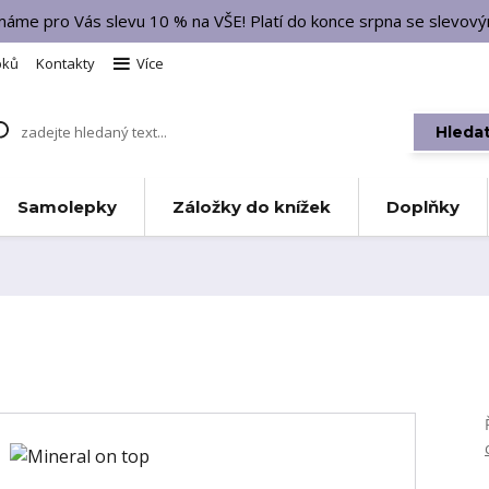
 máme pro Vás slevu 10 % na VŠE! Platí do konce srpna se slevo
bků
Kontakty
Více
Hleda
Samolepky
Záložky do knížek
Doplňky