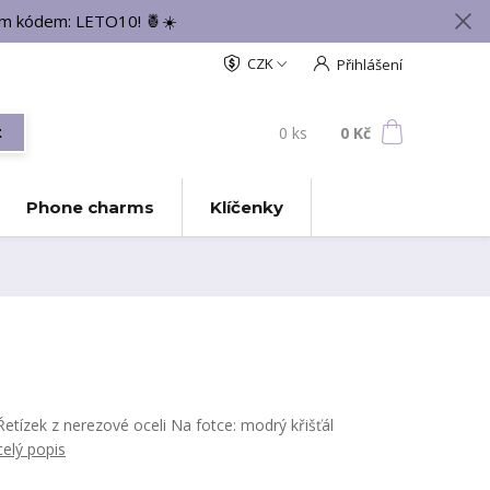
vým kódem: LETO10! 🍍☀️
CZK
Přihlášení
0
ks
za
0 Kč
t
Phone charms
Klíčenky
Řetízek z nerezové oceli Na fotce: modrý křišťál
celý popis