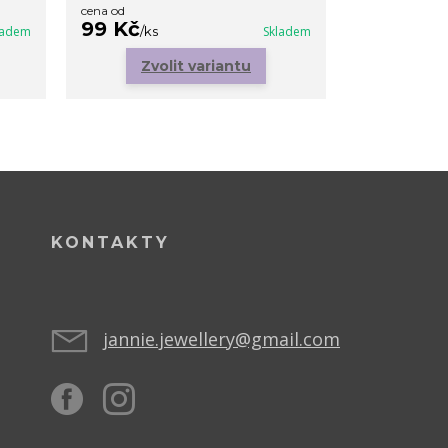
cena od
99 Kč
169 Kč
ladem
/
ks
Skladem
/
ks
Zvolit variantu
Zvo
KONTAKTY
jannie.jewellery@gmail.com