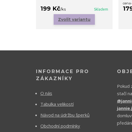
cena
199 Kč
17
/
ks
Skladem
Zvolit variantu
INFORMACE PRO
OBJ
ZÁKAZNÍKY
Pokud z
O nás
stačí n
@janni
Tabulka velikostí
jannie
Návod na údržbu šperků
domluv
předání
Obchodní podmínky