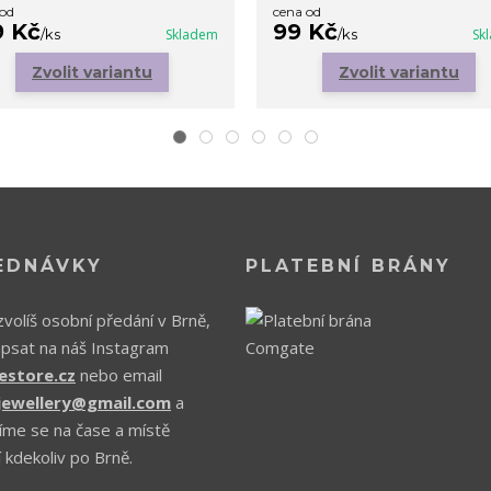
 od
cena od
9 Kč
99 Kč
/
ks
Skladem
/
ks
Sk
Zvolit variantu
Zvolit variantu
EDNÁVKY
PLATEBNÍ BRÁNY
volíš osobní předání v Brně,
apsat na náš Instagram
estore.cz
nebo email
.jewellery@gmail.com
a
íme se na čase a místě
 kdekoliv po Brně.