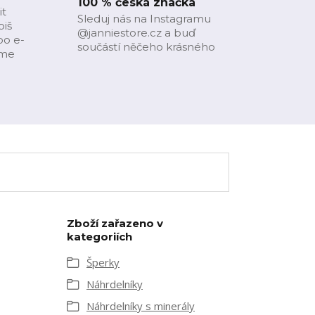
100 % česká značka
it
Sleduj nás na Instagramu
piš
@janniestore.cz a buď
bo e-
součástí něčeho krásného
íme
Zboží zařazeno v
kategoriích
Šperky
Náhrdelníky
Náhrdelníky s minerály