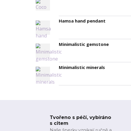
Hamsa hand pendant
Minimalistic gemstone
Minimalistic minerals
Tvořeno s péčí, vybíráno
s citem
Naše šperky vznikají ručně a