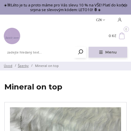
☀️🌺Léto je tu a proto máme pro Vás slevu 10 % na VŠE! Platí do konce
srpna se slevovým kódem: LETO10! 🍍☀️
CZK
0
0 Kč
Menu
Úvod
Šperky
Mineral on top
Mineral on top