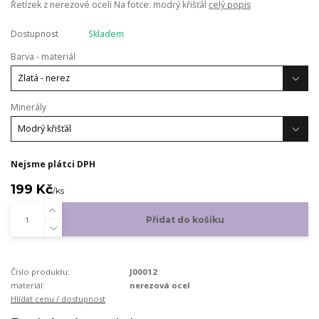
Řetízek z nerezové oceli Na fotce: modrý křišťál
celý popis
Dostupnost
Skladem
Barva - materiál
Minerály
Nejsme plátci DPH
199 Kč
/
ks
Přidat do košíku
Číslo produktu:
J00012
materiál:
nerezová ocel
Hlídat cenu / dostupnost