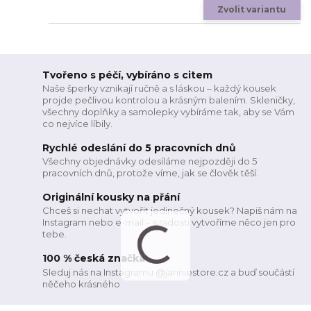
Zvolit variantu
Tvořeno s péčí, vybíráno s citem
Naše šperky vznikají ručně a s láskou – každý kousek
projde pečlivou kontrolou a krásným balením. Skleničky,
všechny doplňky a samolepky vybíráme tak, aby se Vám
co nejvíce líbily.
Rychlé odeslání do 5 pracovních dnů
Všechny objednávky odesíláme nejpozději do 5
pracovních dnů, protože víme, jak se člověk těší.
Originální kousky na přání
Chceš si nechat vytvořit jedinečný kousek? Napiš nám na
Instagram nebo e-mail – s radostí vytvoříme něco jen pro
tebe.
100 % česká značka
Sleduj nás na Instagramu @janniestore.cz a buď součástí
něčeho krásného