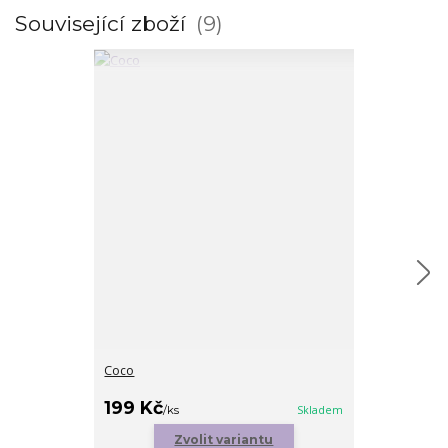
Související zboží
9
Coco
Hamsa hand p
cena od
199 Kč
179 Kč
/
ks
Skladem
/
ks
Zvolit variantu
Zv