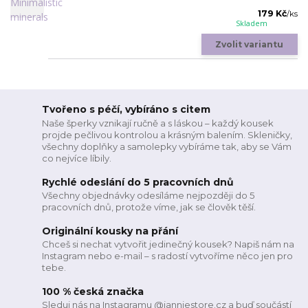
179 Kč
/
ks
Skladem
Zvolit variantu
Tvořeno s péčí, vybíráno s citem
Naše šperky vznikají ručně a s láskou – každý kousek
projde pečlivou kontrolou a krásným balením. Skleničky,
všechny doplňky a samolepky vybíráme tak, aby se Vám
co nejvíce líbily.
Rychlé odeslání do 5 pracovních dnů
Všechny objednávky odesíláme nejpozději do 5
pracovních dnů, protože víme, jak se člověk těší.
Originální kousky na přání
Chceš si nechat vytvořit jedinečný kousek? Napiš nám na
Instagram nebo e-mail – s radostí vytvoříme něco jen pro
tebe.
100 % česká značka
Sleduj nás na Instagramu @janniestore.cz a buď součástí