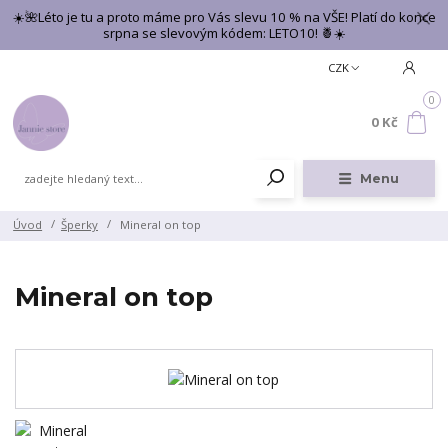
☀️🌺Léto je tu a proto máme pro Vás slevu 10 % na VŠE! Platí do konce
srpna se slevovým kódem: LETO10! 🍍☀️
CZK
0
0 Kč
Menu
Úvod
Šperky
Mineral on top
Mineral on top