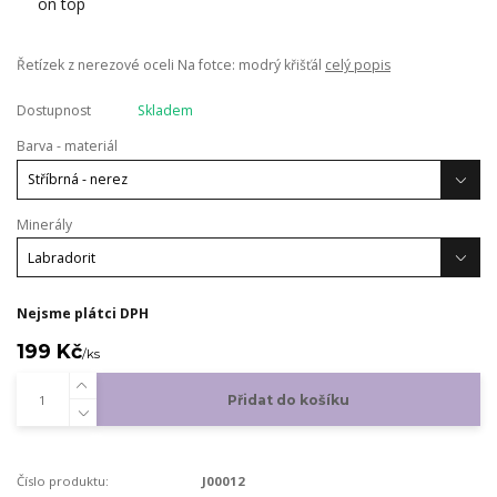
Řetízek z nerezové oceli Na fotce: modrý křišťál
celý popis
Dostupnost
Skladem
Barva - materiál
Minerály
Nejsme plátci DPH
199 Kč
/
ks
Přidat do košíku
Číslo produktu:
J00012