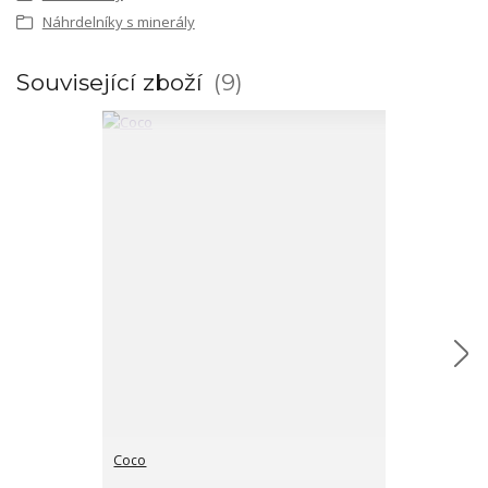
Náhrdelníky s minerály
Související zboží
9
Coco
Hamsa hand p
cena od