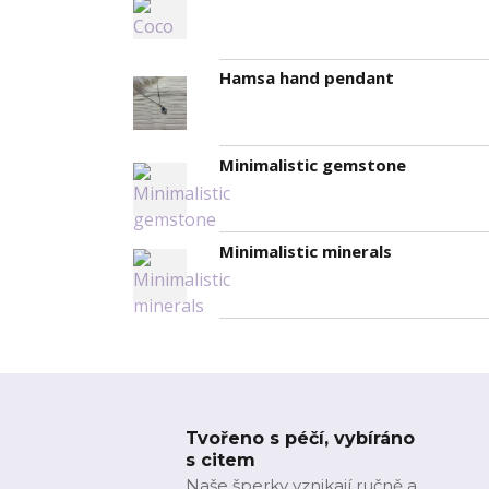
Hamsa hand pendant
Minimalistic gemstone
Minimalistic minerals
Tvořeno s péčí, vybíráno
s citem
Naše šperky vznikají ručně a