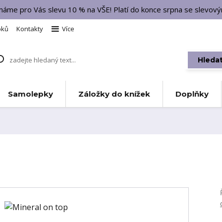
 máme pro Vás slevu 10 % na VŠE! Platí do konce srpna se slevo
bků
Kontakty
Více
Hleda
Samolepky
Záložky do knížek
Doplňky