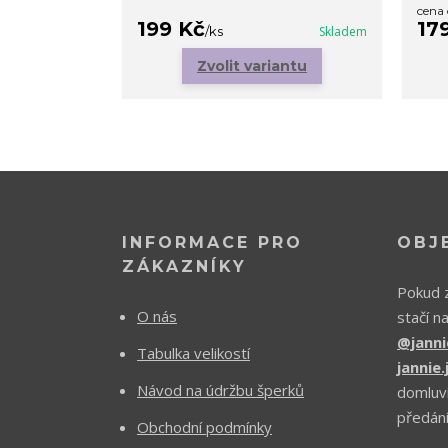
cena
199 Kč
17
/
ks
Skladem
Zvolit variantu
INFORMACE PRO
OBJ
ZÁKAZNÍKY
Pokud z
O nás
stačí n
@janni
Tabulka velikostí
jannie
Návod na údržbu šperků
domluv
předání
Obchodní podmínky