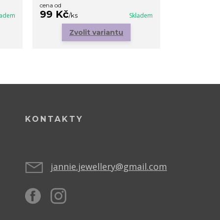
cena od
99 Kč
169 Kč
ladem
/
ks
Skladem
/
ks
Zvolit variantu
Zvo
KONTAKTY
jannie.jewellery@gmail.com