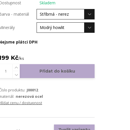
Dostupnost
Skladem
Barva - materiál
Minerály
Nejsme plátci DPH
199 Kč
/
ks
Přidat do košíku
Číslo produktu:
J00012
materiál:
nerezová ocel
Hlídat cenu / dostupnost
Zvolit variantu