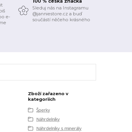
100 % česká značka
it
Sleduj nás na Instagramu
piš
@janniestore.cz a buď
bo e-
součástí něčeho krásného
íme
Zboží zařazeno v
kategoriích
Šperky
Náhrdelníky
Náhrdelníky s minerály