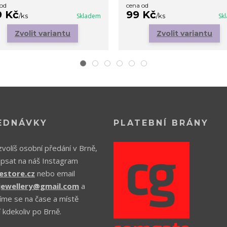
 od
cena od
9 Kč
99 Kč
/
ks
Skladem
/
ks
Sk
Zvolit variantu
Zvolit variantu
EDNÁVKY
PLATEBNÍ BRÁNY
volíš osobní předání v Brně,
apsat na náš Instagram
estore.cz
nebo email
.jewellery@gmail.com
a
íme se na čase a místě
 kdekoliv po Brně.