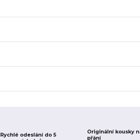
Originální kousky n
Rychlé odeslání do 5
přání