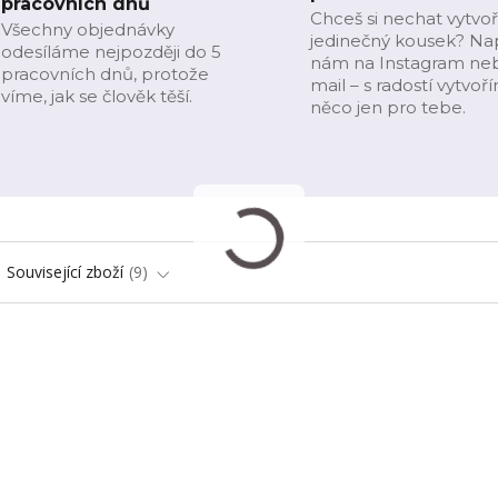
pracovních dnů
Chceš si nechat vytvoř
Všechny objednávky
jedinečný kousek? Na
odesíláme nejpozději do 5
nám na Instagram ne
pracovních dnů, protože
mail – s radostí vytvoř
víme, jak se člověk těší.
něco jen pro tebe.
Související zboží
9