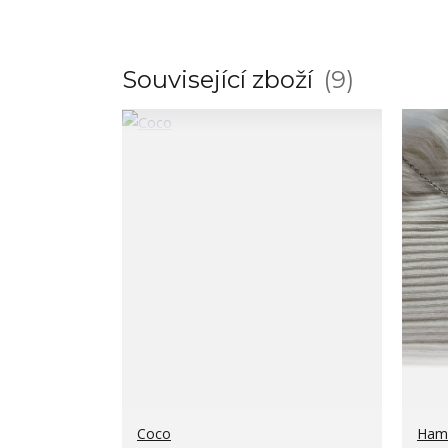
Související zboží
9
Coco
Hams