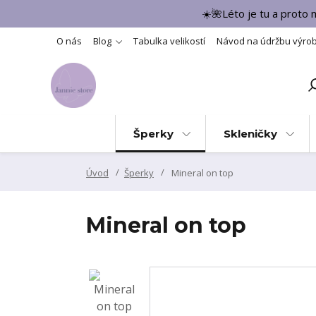
☀️🌺Léto je tu a proto
O nás
Blog
Tabulka velikostí
Návod na údržbu výro
Šperky
Skleničky
Úvod
Šperky
Mineral on top
Mineral on top