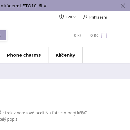
vým kódem: LETO10! 🍍☀️
CZK
Přihlášení
0
ks
za
0 Kč
t
Phone charms
Klíčenky
Řetízek z nerezové oceli Na fotce: modrý křišťál
celý popis