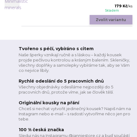
179 Kč
/
ks
Skladem
Zvolit variantu
Tvořeno s péčí, vybíráno s citem
Naše šperky vznikají ručně a s láskou – každý kousek
projde pečlivou kontrolou a krásným balením. Skleničky,
všechny doplňky a samolepky vybíráme tak, aby se Vám
co nejvíce líbily.
Rychlé odeslání do 5 pracovních dnů
Všechny objednávky odesíláme nejpozději do 5
pracovních dnů, protože víme, jak se člověk těší.
Originální kousky na přání
Chceš si nechat vytvořit jedinečný kousek? Napiš nám na
Instagram nebo e-mail – s radostí vytvoříme něco jen pro
tebe.
100 % česká značka
Sleduj nás na Instagramu @janniestore.cz a buď součástí