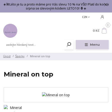
☀️🌺Léto je tu a proto máme pro Vás slevu 10 % na VŠE! Platí do konce
srpna se slevovým kódem: LETO10! 🍍☀️
CZK
0
0 Kč
Menu
Úvod
Šperky
Mineral on top
Mineral on top