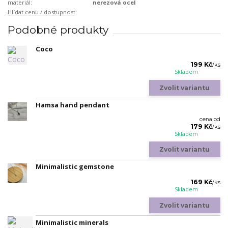
materiál:
nerezová ocel
Hlídat cenu / dostupnost
Podobné produkty
Coco
199 Kč
/
ks
Skladem
Zvolit variantu
Hamsa hand pendant
cena od
179 Kč
/
ks
Skladem
Zvolit variantu
Minimalistic gemstone
169 Kč
/
ks
Skladem
Zvolit variantu
Minimalistic minerals