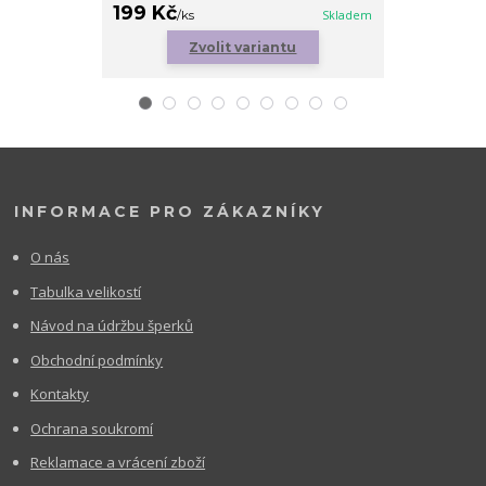
199 Kč
179 Kč
/
ks
Skladem
/
ks
Zvolit variantu
Zv
INFORMACE PRO ZÁKAZNÍKY
O nás
Tabulka velikostí
Návod na údržbu šperků
Obchodní podmínky
Kontakty
Ochrana soukromí
Reklamace a vrácení zboží