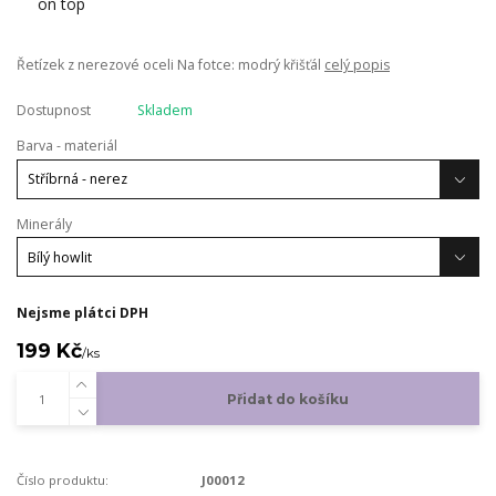
Řetízek z nerezové oceli Na fotce: modrý křišťál
celý popis
Dostupnost
Skladem
Barva - materiál
Minerály
Nejsme plátci DPH
199 Kč
/
ks
Přidat do košíku
Číslo produktu:
J00012