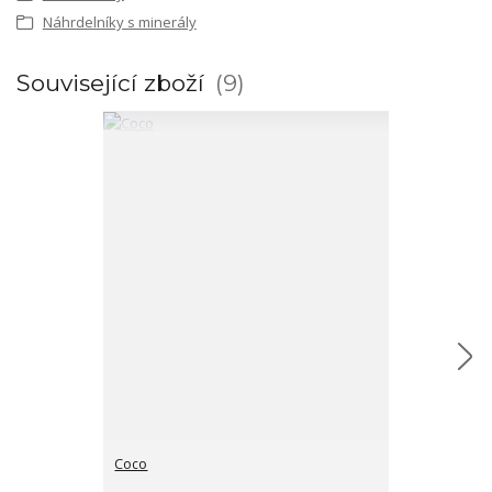
Náhrdelníky s minerály
Související zboží
9
Coco
Hamsa hand p
cena od